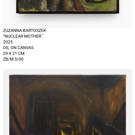
ZUZANNA BARTOSZEK
“NUCLEAR MOTHER”
2025
OIL ON CANVAS
29 X 21 CM
ZB/M 3/00