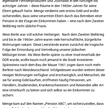
legendärer Fernsehproduzent und Journalist in den fünfziger bis
achtziger Jahren – diese Räume in den 1960er-Jahren für seine
Eltern gekauft hatte. Menge verdiente sein erstes Geld und wollte
sicherstellen, dass seine verarmten Eltern durch das Betreiben einer
Pension in der Etage ein Einkommen haben – eine nach dem Zweiten
Weltkrieg recht übliche Praxis.
West-Berlin war voll solcher Herbergen. Nach dem Zweiten Weltkrieg
und bis in die 1960er-Jahre waren viele herrschaftliche, bürgerliche
Wohnungen vakant. Diese Leerstände waren zunächst die tragische
Folge der Ermordung und Vertreibung unserer jüdischen
Mitbürger:innen. Als West-Berlin später zu einer Insel innerhalb der
DDR wurde, wollte kaum noch jemand in die Stadt investieren.
Spätestens nach dem Bau der Mauer 1961 zogen dann noch mehr
Berliner nach Westdeutschland. Infolgedessen wurden weitere dieser
riesigen Wohnungen verfügbar und erschwinglich, und Menschen, die
sie für wenig Geld kauften, eröffneten häufig Pensionen, um
Händlern, Studierenden, Krankenschwestern und Reisenden aller Art
eine Unterkunft zu bieten und sich selbst so ein Einkommen zu
sichern.
Menge kam auf den Namen „Pension ABC“, um sicherzustellen, dass