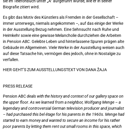
sie im Telefonbuch unter „A“ aufgeführt würde, wie er in seiner
Biografie zitiert wird.
Es gibt das Motiv des Künstlers als Fremden in der Gesellschaft –
immer unterwegs, niemals angekommen –, auf das einige der Werke
in der Ausstellung Bezug nehmen. Eine Sehnsucht nach Ruhe und
Heimkehr sowie eine gewisse Melancholie durchziehen die Arbeiten
in
Pension ABC.
Gelebte Leben und hinterlassene Spuren prägen alte
Gebäude im Allgemeinen. Viele Werke in der Ausstellung weisen auch
auf diese Tatsache hin, vermögen dies jedoch, ohne in Nostalgie zu
verfallen.
HIER GEHT’S ZUM AUSSTELLUNGSTEXT VON DANA ŽAJA
PRESS RELEASE
Pension ABC
deals with the history and context of our gallery space on
the upper floor. As we learned from a neighbor, Wolfgang Menge – a
legendary and controversial German television producer and journalist
– had purchased this bel étage for his parents in the 1960s. Menge had
started to earn money and wanted to secure an income for his rather
poor parents by letting them rent out small rooms in this space, which