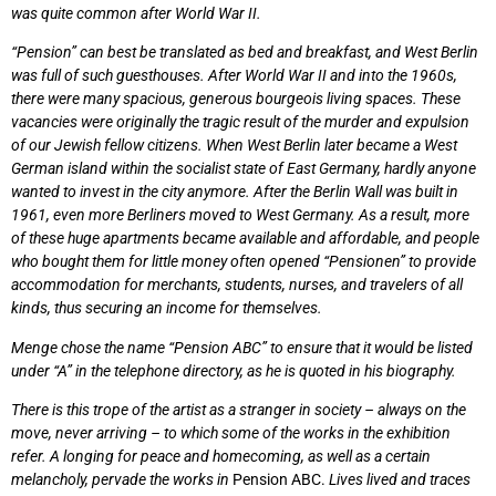
was quite common after World War II.
“Pension” can best be translated as bed and breakfast, and West Berlin
was full of such guesthouses. After World War II and into the 1960s,
there were many spacious, generous bourgeois living spaces. These
vacancies were originally the tragic result of the murder and expulsion
of our Jewish fellow citizens. When West Berlin later became a West
German island within the socialist state of East Germany, hardly anyone
wanted to invest in the city anymore. After the Berlin Wall was built in
1961, even more Berliners moved to West Germany. As a result, more
of these huge apartments became available and affordable, and people
who bought them for little money often opened “Pensionen” to provide
accommodation for merchants, students, nurses, and travelers of all
kinds, thus securing an income for themselves.
Menge chose the name “Pension ABC” to ensure that it would be listed
under “A” in the telephone directory, as he is quoted in his biography.
There is this trope of the artist as a stranger in society – always on the
move, never arriving – to which some of the works in the exhibition
refer. A longing for peace and homecoming, as well as a certain
melancholy, pervade the works in
Pension ABC.
Lives lived and traces