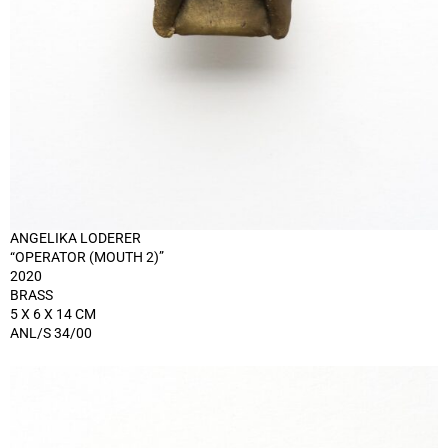
ANGELIKA LODERER
“OPERATOR (MOUTH 2)”
2020
BRASS
5 X 6 X 14 CM
ANL/S 34/00