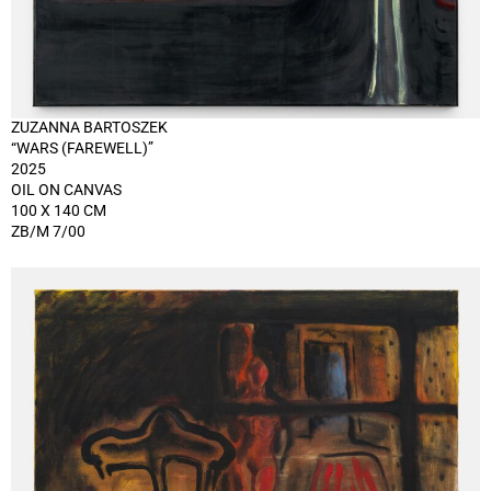
ZUZANNA BARTOSZEK
“WARS (FAREWELL)”
2025
OIL ON CANVAS
100 X 140 CM
ZB/M 7/00