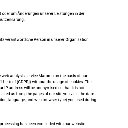
ht oder um Änderungen unserer Leistungen in der
hutzerklärung.
utz verantwortliche Person in unserer Organisation:
 the web analysis service Matomo on the basis of our
. 1 Letter f [GDPR]) without the usage of cookies. The
ur IP address will be anonymised so that it is not
sited us from, the pages of our site you visit, the date
lution, language, and web browser type) you used during
or processing has been concluded with our website