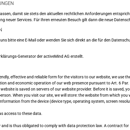
UNGEN
assen, damit sie stets den aktuellen rechtlichen Anforderungen entspric
ng neuer Services. Für Ihren erneuten Besuch gilt dann die neue Datensc
N
s bitte eine E-Mail oder wenden Sie sich direkt an die für den Datensch
klärungs-Generator der activeMind AG erstellt
.
iendly, effective and reliable form for the visitors to our website, we use
misation and economic operation of our web presence pursuant to Art. 6 Par
website is saved on servers of our website provider. Before it is saved, yo
rson. When you visit our site, we will store: the website from which you vi
 information from the device (device type, operating system, screen reso
as access to these data.
y and is thus obligated to comply with data protection law. A contract f