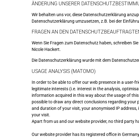
ÄNDERUNG UNSERER DATENSCHUTZBESTIMM
Wir behalten uns vor, diese Datenschutzerklärung anzup
Datenschutzerklärung umzusetzen, z.B. bei der Einführu
FRAGEN AN DEN DATENSCHUTZBEAUFTRAGTE
Wenn Sie Fragen zum Datenschutz haben, schreiben Sie un
Nicole Hackert.
Die Datenschutzerklärung wurde mit dem
Datenschutzer
USAGE ANALYSIS (MATOMO)
In order to be able to offer our web presence in a user-fr
legitimate interests (i.e. interest in the analysis, opti
information acquired in this way about the usage of this 
possible to draw any direct conclusions regarding your pe
and duration of your visit, your anonymised IP address,
your visit.
Apart from us and our website provider, no third party h
Our website provider has its registered office in German