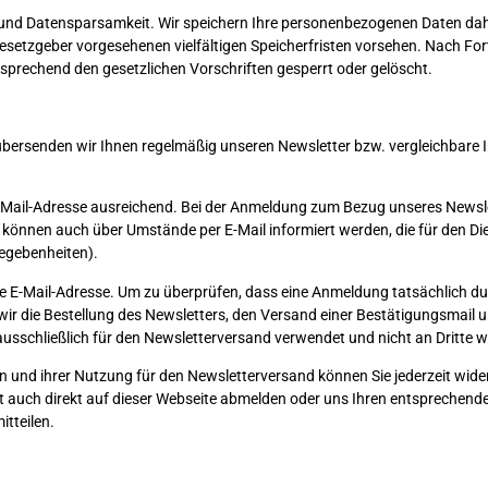
nd Datensparsamkeit. Wir speichern Ihre personenbezogenen Daten daher 
esetzgeber vorgesehenen vielfältigen Speicherfristen vorsehen. Nach Fort
prechend den gesetzlichen Vorschriften gesperrt oder gelöscht.
, übersenden wir Ihnen regelmäßig unseren Newsletter bzw. vergleichbare 
E-Mail-Adresse ausreichend. Bei der Anmeldung zum Bezug unseres News
önnen auch über Umstände per E-Mail informiert werden, die für den Dien
egebenheiten).
de E-Mail-Adresse. Um zu überprüfen, dass eine Anmeldung tatsächlich dur
n wir die Bestellung des Newsletters, den Versand einer Bestätigungsmail
usschließlich für den Newsletterversand verwendet und nicht an Dritte 
n und ihrer Nutzung für den Newsletterversand können Sie jederzeit wider
it auch direkt auf dieser Webseite abmelden oder uns Ihren entsprechen
tteilen.