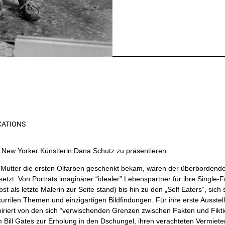
CATIONS
r New Yorker Künstlerin Dana Schutz zu präsentieren.
r Mutter die ersten Ölfarben geschenkt bekam, waren der überbordend
tzt. Von Porträts imaginärer “idealer” Lebenspartner für ihre Single-
 als letzte Malerin zur Seite stand) bis hin zu den „
Self Eaters“
, sich
rrilen Themen und einzigartigen Bildfindungen. Für ihre erste Ausstel
riert von den sich “verwischenden Grenzen zwischen Fakten und Fiktio
m Bill Gates zur Erholung in den Dschungel, ihren verachteten Vermiete