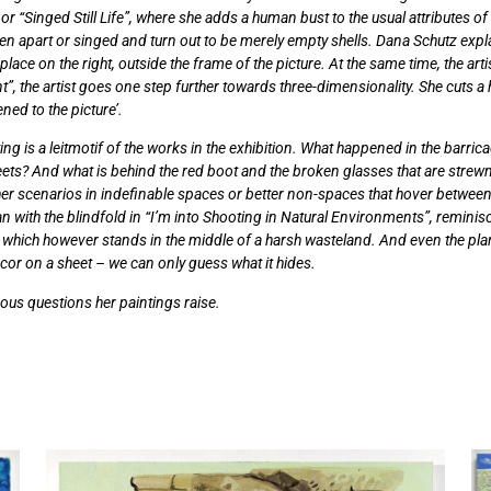
 “Singed Still Life”, where she adds a human bust to the usual attributes of a 
broken apart or singed and turn out to be merely empty shells. Dana Schutz e
ce on the right, outside the frame of the picture. At the same time, the artist
 the artist goes one step further towards three-dimensionality. She cuts a h
ned to the picture’.
ting is a leitmotif of the works in the exhibition. What happened in the barr
heets? And what is behind the red boot and the broken glasses that are strewn
 her scenarios in indefinable spaces or better non-spaces that hover between
an with the blindfold in “I’m into Shooting in Natural Environments”, reminis
or which however stands in the middle of a harsh wasteland. And even the plan
cor on a sheet – we can only guess what it hides.
us questions her paintings raise.