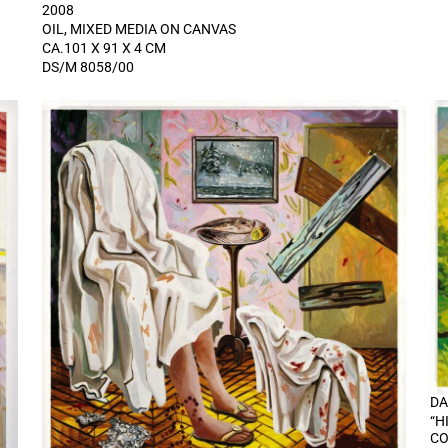
2008
OIL, MIXED MEDIA ON CANVAS
CA.101 X 91 X 4 CM
DS/M 8058/00
DA
“H
CO