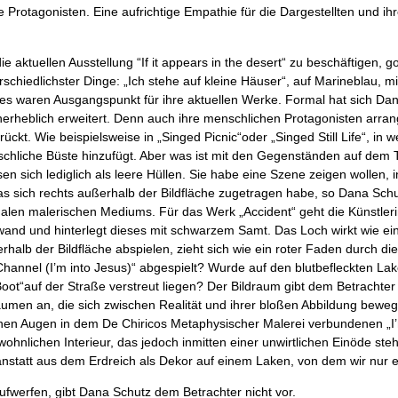
re Protagonisten. Eine aufrichtige Empathie für die Dargestellten und ih
ie aktuellen Ausstellung “
If it appears in the desert
“ zu beschäftigen, go
rschiedlichster Dinge: „Ich stehe auf kleine Häuser“, auf Marineblau, 
ies waren Ausgangspunkt für ihre aktuellen Werke. Formal hat sich Dan
unerheblich erweitert. Denn auch ihre menschlichen Protagonisten arrang
ückt. Wie beispielsweise in „
Singed Picnic“
oder „
Singed Still Life“
, in 
schliche Büste hinzufügt. Aber was ist mit den Gegenständen auf dem 
sich lediglich als leere Hüllen. Sie habe eine Szene zeigen wollen, in
sich rechts außerhalb der Bildfläche zugetragen habe, so Dana Schutz. 
onalen malerischen Mediums. Für das Werk „
Accident“
geht die Künstleri
inwand und hinterlegt dieses mit schwarzem Samt. Das Loch wirkt wie e
rhalb der Bildfläche abspielen, zieht sich wie ein roter Faden durch di
Channel
(I’m into Jesus)“ abgespielt? Wurde auf den blutbefleckten Laken
oot“
auf der Straße verstreut liegen? Der Bildraum gibt dem Betrachter
men an, die sich zwischen Realität und ihrer bloßen Abbildung beweg
enen Augen in dem De Chiricos Metaphysischer Malerei verbundenen „I
wohnlichen Interieur, das jedoch inmitten einer unwirtlichen Einöde steht
nstatt aus dem Erdreich als Dekor auf einem Laken, von dem wir nur 
aufwerfen, gibt Dana Schutz dem Betrachter nicht vor.