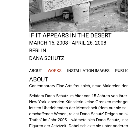
IF IT APPEARS IN THE DESERT
MARCH 15, 2008 - APRIL 26, 2008
BERLIN
DANA SCHUTZ
ABOUT
WORKS
INSTALLATION IMAGES
PUBLI
ABOUT
Contemporary Fine Arts freut sich, neue Malereien de
Seitdem Dana Schutz im Alter von 15 Jahren von ihre
New York lebenden Künstlerin keine Grenzen mehr gese
letzten Überlebenden der Menschheit (dem nur sie selbst
erschaffende Wesen, reicht Dana Schutz’ Reigen an sku
Truths“
im Jahr 2005 – widmete sich Dana Schutz, inspi
Figuren der Jetztzeit. Dabei schickte sie unter andere