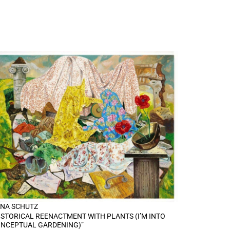
NA SCHUTZ
ISTORICAL REENACTMENT WITH PLANTS (I’M INTO
NCEPTUAL GARDENING)”