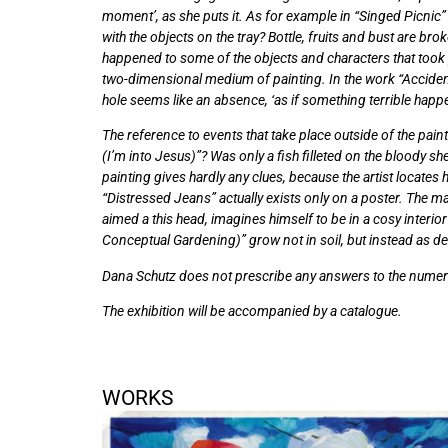
moment’, as she puts it. As for example in “Singed Picnic” or
with the objects on the tray? Bottle, fruits and bust are 
happened to some of the objects and characters that took pla
two-dimensional medium of painting. In the work “Accident”,
hole seems like an absence, ‘as if something terrible happe
The reference to events that take place outside of the pain
(I’m into Jesus)”? Was only a fish filleted on the bloody s
painting gives hardly any clues, because the artist locates
“Distressed Jeans” actually exists only on a poster. The m
aimed a this head, imagines himself to be in a cosy interi
Conceptual Gardening)” grow not in soil, but instead as de
Dana Schutz does not prescribe any answers to the numero
The exhibition will be accompanied by a catalogue.
WORKS