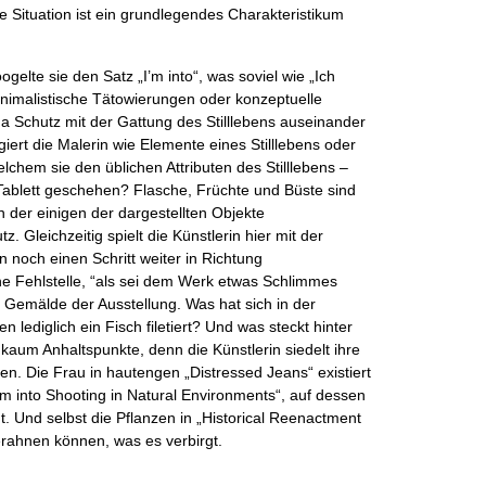
re Situation ist ein grundlegendes Charakteristikum
ogelte sie den Satz „I’m into“, was soviel wie „Ich
minimalistische Tätowierungen oder konzeptuelle
a Schutz mit der Gattung des Stilllebens auseinander
iert die Malerin wie Elemente eines Stilllebens oder
welchem sie den üblichen Attributen des Stilllebens –
Tablett geschehen? Flasche, Früchte und Büste sind
 der einigen der dargestellten Objekte
Gleichzeitig spielt die Künstlerin hier mit der
n noch einen Schritt weiter in Richtung
ine Fehlstelle, “als sei dem Werk etwas Schlimmes
e Gemälde der Ausstellung. Was hat sich in der
 lediglich ein Fisch filetiert? Und was steckt hinter
 kaum Anhaltspunkte, denn die Künstlerin siedelt ihre
en. Die Frau in hautengen „
Distressed Jeans“
existiert
’m into
Shooting in Natural Environments“
, auf dessen
. Und selbst die Pflanzen in „
Historical Reenactment
erahnen können, was es verbirgt.