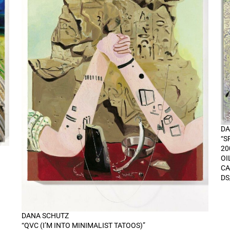
DA
“S
20
OI
CA
DS
DANA SCHUTZ
“QVC (I’M INTO MINIMALIST TATOOS)”