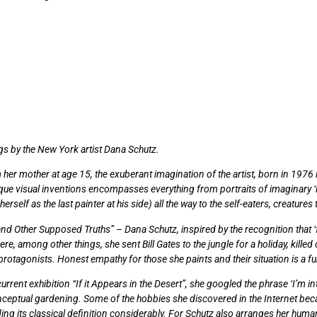
gs by the New York artist Dana Schutz.
om her mother at age 15, the exuberant imagination of the artist, born in 197
ue visual inventions encompasses everything from portraits of imaginary ‘ide
 herself as the last painter at his side) all the way to the self-eaters, creat
and Other Supposed Truths” – Dana Schutz, inspired by the recognition that ‘
 There, among other things, she sent Bill Gates to the jungle for a holiday, ki
rotagonists. Honest empathy for those she paints and their situation is a f
rrent exhibition “If it Appears in the Desert”, she googled the phrase ‘I’m into
conceptual gardening. Some of the hobbies she discovered in the Internet beca
ing its classical definition considerably. For Schutz also arranges her human p