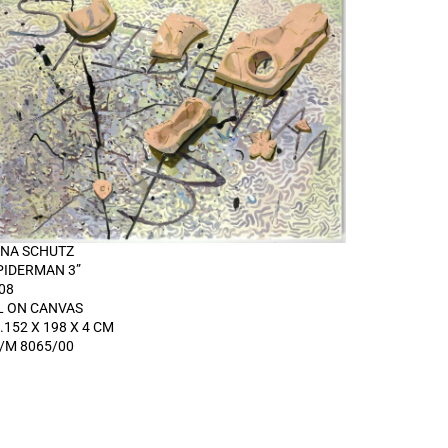
NA SCHUTZ
PIDERMAN 3”
08
L ON CANVAS
.152 X 198 X 4 CM
/M 8065/00