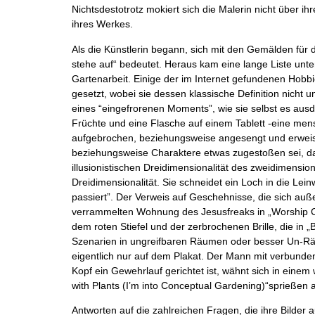
Nichtsdestotrotz mokiert sich die Malerin nicht über ih
ihres Werkes.
Als die Künstlerin begann, sich mit den Gemälden für d
stehe auf“ bedeutet. Heraus kam eine lange Liste unte
Gartenarbeit. Einige der im Internet gefundenen Hobb
gesetzt, wobei sie dessen klassische Definition nicht 
eines “eingefrorenen Moments”, wie sie selbst es ausdr
Früchte und eine Flasche auf einem Tablett -eine men
aufgebrochen, beziehungsweise angesengt und erweisen 
beziehungsweise Charaktere etwas zugestoßen sei, das 
illusionistischen Dreidimensionalität des zweidimensi
Dreidimensionalität. Sie schneidet ein Loch in die Le
passiert”. Der Verweis auf Geschehnisse, die sich auße
verrammelten Wohnung des Jesusfreaks in „
Worship 
dem roten Stiefel und der zerbrochenen Brille, die in „
B
Szenarien in ungreifbaren Räumen oder besser Un-Räu
eigentlich nur auf dem Plakat. Der Mann mit verbund
Kopf ein Gewehrlauf gerichtet ist, wähnt sich in einem 
with Plants
(I’m into Conceptual Gardening)“sprießen a
Antworten auf die zahlreichen Fragen, die ihre Bilder 