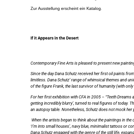
Zur Ausstellung erscheint ein Katalog.
If it Appears in the Desert
Contemporary Fine Arts is pleased to present new paintin
Since the day Dana Schutz received her first oil paints fr
limitless. Dana Schutz’ range of whimsical themes and uniq
of the figure Frank, the last survivor of humanity (with only
For her first exhibition with CFA in 2005 – “Teeth Dreams 
getting incredibly blurry’, turned to real figures of today.
an autopsy table. Nonetheless, Schutz does not mock her p
When the artists began to think about the paintings in the cu
‘I’m into small houses’, navy blue, minimalist tattoos or 
Dana Schutz engaged with the genre of the still life, expand