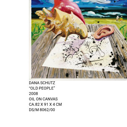
DANA SCHUTZ
“OLD PEOPLE”
2008
OIL ON CANVAS
CA.82 X 91 X 4 CM
DS/M 8062/00