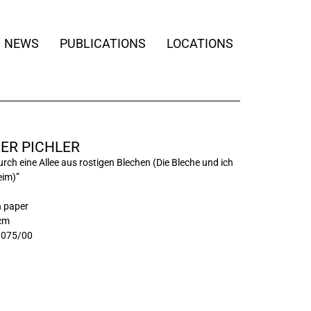
NEWS
PUBLICATIONS
LOCATIONS
ER PICHLER
urch eine Allee aus rostigen Blechen (Die Bleche und ich
eim)”
n paper
 cm
3075/00