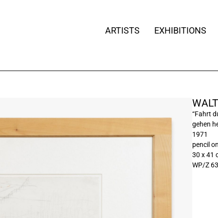
ARTISTS
EXHIBITIONS
WALT
“Fahrt d
gehen h
1971
pencil o
30 x 41
WP/Z 6