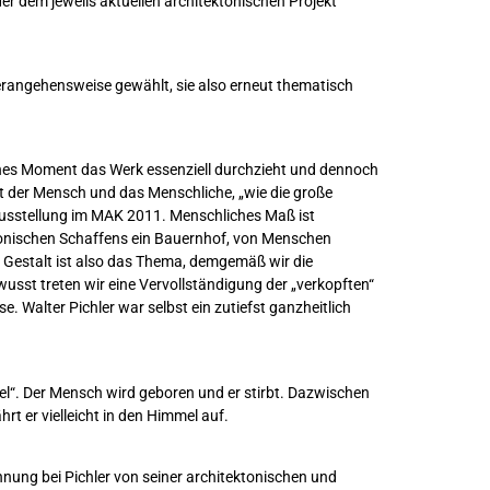
r dem jeweils aktuellen architektonischen Projekt
erangehensweise gewählt, sie also erneut thematisch
ches Moment das Werk essenziell durchzieht und dennoch
st der Mensch und das Menschliche, „wie die große
 Ausstellung im MAK 2011. Menschliches Maß ist
ktonischen Schaffens ein Bauernhof, von Menschen
 Gestalt ist also das Thema, demgemäß wir die
sst treten wir eine Vervollständigung der „verkopften“
Walter Pichler war selbst ein zutiefst ganzheitlich
ogel“. Der Mensch wird geboren und er stirbt. Dazwischen
ährt er vielleicht in den Himmel auf.
hnung bei Pichler von seiner architektonischen und