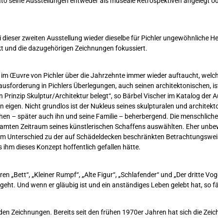
ato seine Ausstellungen entweder als museale Retrospektiven angelegt ode
 dieser zweiten Ausstellung wieder dieselbe für Pichler ungewöhnliche H
ekt und die dazugehörigen Zeichnungen fokussiert.
im Œuvre von Pichler über die Jahrzehnte immer wieder auftaucht, wel
rausforderung in Pichlers Überlegungen, auch seinen architektonischen, i
 Prinzip Skulptur/Architektur belegt“, so Bärbel Vischer im Katalog der
n eigen. Nicht grundlos ist der Nukleus seines skulpturalen und archite
en – später auch ihn und seine Familie – beherbergend. Die menschliche
amten Zeitraum seines künstlerischen Schaffens auswählten. Eher unbewu
m Unterschied zu der auf Schädeldecken beschränkten Betrachtungsweise. 
ihm dieses Konzept hoffentlich gefallen hätte.
ren „Bett“, „Kleiner Rumpf“, „Alte Figur“, „Schlafender“ und „Der dritte V
 und geht. Und wenn er gläubig ist und ein anständiges Leben gelebt hat, so f
en Zeichnungen. Bereits seit den frühen 1970er Jahren hat sich die Zeic