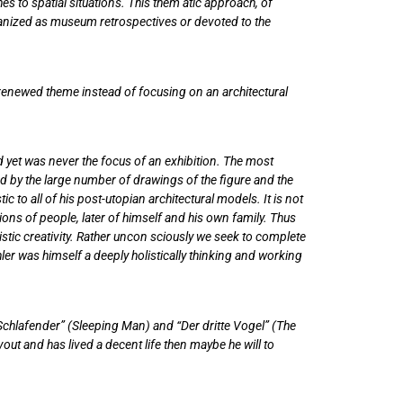
 to spatial situations. This them atic approach, of
organized as museum retrospectives or devoted to the
 renewed theme instead of focusing on an architectural
 yet was never the focus of an exhibition. The most
d by the large number of drawings of the figure and the
 to all of his post-utopian architectural models. It is not
tions of people, later of himself and his own family. Thus
istic creativity. Rather uncon sciously we seek to complete
ler was himself a deeply holistically thinking and working
 “Schlafender” (Sleeping Man) and “Der dritte Vogel” (The
out and has lived a decent life then maybe he will to