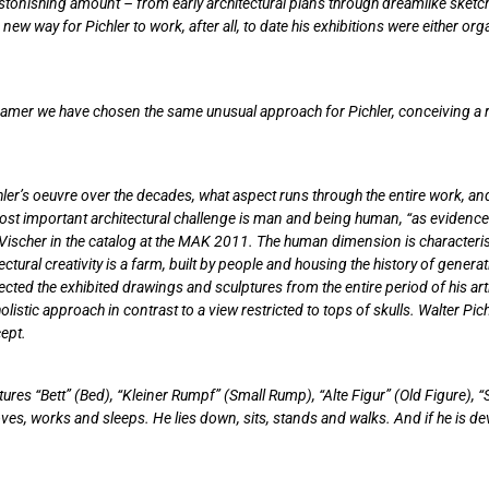
onishing amount – from early architectural plans through dreamlike sketches
new way for Pichler to work, after all, to date his exhibitions were either 
ripamer we have chosen the same unusual approach for Pichler, conceiving a
er’s oeuvre over the decades, what aspect runs through the entire work, and
most important architectural challenge is man and being human, “as evidence
l Vischer in the catalog at the MAK 2011. The human dimension is characteristic
ectural creativity is a farm, built by people and housing the history of genera
cted the exhibited drawings and sculptures from the entire period of his art
stic approach in contrast to a view restricted to tops of skulls. Walter Pich
cept.
ptures “Bett” (Bed), “Kleiner Rumpf” (Small Rump), “Alte Figur” (Old Figure),
oves, works and sleeps. He lies down, sits, stands and walks. And if he is dev