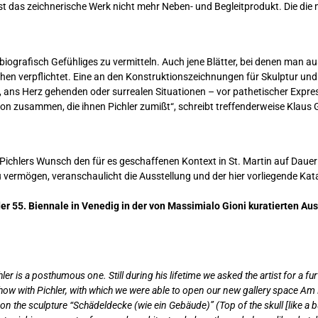
 ist das zeichnerische Werk nicht mehr Neben- und Begleitprodukt. Die die
obiografisch Gefühliges zu vermitteln. Auch jene Blätter, bei denen man a
ichen verpflichtet. Eine an den Konstruktionszeichnungen für Skulptur und
ns Herz gehenden oder surrealen Situationen – vor pathetischer Expressi
n zusammen, die ihnen Pichler zumißt“, schreibt treffenderweise Klaus G
 Pichlers Wunsch den für es geschaffenen Kontext in St. Martin auf Dauer
vermögen, veranschaulicht die Ausstellung und der hier vorliegende Kat
 55. Biennale in Venedig in der von Massimialo Gioni kuratierten Aus
ler is a posthumous one. Still during his lifetime we asked the artist for a f
show with Pichler, with which we were able to open our new gallery space A
 on the sculpture “Schädeldecke (wie ein Gebäude)” (Top of the skull [like a bu