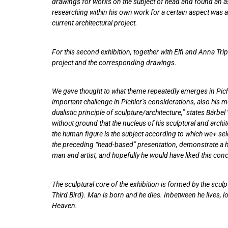
drawings for works on the subject of head and found an ast
researching within his own work for a certain aspect was a 
current architectural project.
For this second exhibition, together with Elfi and Anna T
project and the corresponding drawings.
We gave thought to what theme repeatedly emerges in Pichl
important challenge in Pichler’s considerations, also his 
dualistic principle of sculpture/architecture,” states Bärbe
without ground that the nucleus of his sculptural and archit
the human figure is the subject according to which we+ sele
the preceding “head-based” presentation, demonstrate a holi
man and artist, and hopefully he would have liked this con
The sculptural core of the exhibition is formed by the scul
Third Bird). Man is born and he dies. Inbetween he lives, l
Heaven.