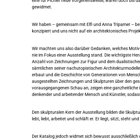
eine für Pichler neue Vorgehensweise, waren doch bis d
gewidmet.
Wir haben – gemeinsam mit Elfi und Anna Tripamer – bei
konzipiert und uns nicht auf ein architektonisches Proj
Wir machten uns also darüber Gedanken, welches Motiv 
nie im Fokus einer Ausstellung stand. Die wichtigste He
Anzahl von Zeichnungen zur Figur und dem dualistischen
sämtlichen seiner nachutopistischen Architekturmodelle
erbaut und die Geschichte von Generationen von Mensch
ausgestellten Zeichnungen und Skulpturen über den ges
vorausgegangenen Schau an, zeigen eine ganzheitliche i
denkender und arbeitender Mensch und Künstler, sodass 
Den skulpturalen Kern der Ausstellung bilden die Skulptu
lebt, liebt, arbeitet und schläft er. Er liegt, sitzt, steht
Der Katalog jedoch widmet sich bewusst ausschließlich d