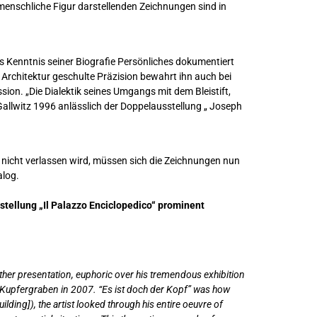
 menschliche Figur darstellenden Zeichnungen sind in
us Kenntnis seiner Biografie Persönliches dokumentiert
 Architektur geschulte Präzision bewahrt ihn auch bei
on. „Die Dialektik seines Umgangs mit dem Bleistift,
allwitz 1996 anlässlich der Doppelausstellung „ Joseph
 nicht verlassen wird, müssen sich die Zeichnungen nun
alog.
stellung „Il Palazzo Enciclopedico“ prominent
urther presentation, euphoric over his tremendous exhibition
m Kupfergraben in 2007. “Es ist doch der Kopf” was how
ilding]), the artist looked through his entire oeuvre of