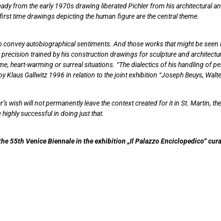
ady from the early 1970s drawing liberated Pichler from his architectural an
e first time drawings depicting the human figure are the central theme.
ng to convey autobiographical sentiments. And those works that might be seen
precision trained by his construction drawings for sculpture and architectur
, heart-warming or surreal situations. “The dialectics of his handling of pe
 Klaus Gallwitz 1996 in relation to the joint exhibition “Joseph Beuys, Walt
er’s wish will not permanently leave the context created for it in St. Marti
highly successful in doing just that.
e 55th Venice Biennale in the exhibition „Il Palazzo Enciclopedico“ cur