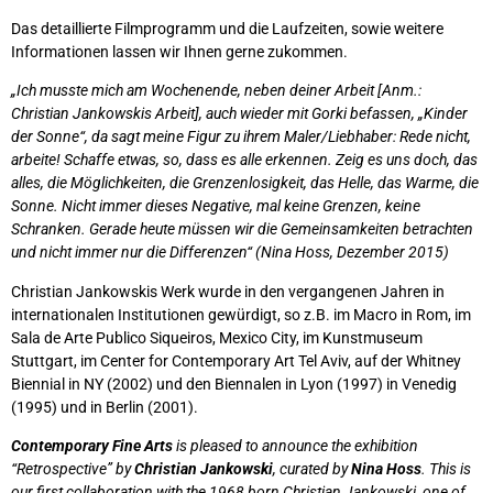
Das detaillierte Filmprogramm und die Laufzeiten, sowie weitere
Informationen lassen wir Ihnen gerne zukommen.
„Ich musste mich am Wochenende, neben deiner Arbeit [Anm.:
Christian Jankowskis Arbeit], auch wieder mit Gorki befassen, „Kinder
der Sonne“, da sagt meine Figur zu ihrem Maler/Liebhaber: Rede nicht,
arbeite! Schaffe etwas, so, dass es alle erkennen. Zeig es uns doch, das
alles, die Möglichkeiten, die Grenzenlosigkeit, das Helle, das Warme, die
Sonne. Nicht immer dieses Negative, mal keine Grenzen, keine
Schranken. Gerade heute müssen wir die Gemeinsamkeiten betrachten
und nicht immer nur die Differenzen“ (Nina Hoss, Dezember 2015)
Christian Jankowskis Werk wurde in den vergangenen Jahren in
internationalen Institutionen gewürdigt, so z.B. im Macro in Rom, im
Sala de Arte Publico Siqueiros, Mexico City, im Kunstmuseum
Stuttgart, im Center for Contemporary Art Tel Aviv, auf der Whitney
Biennial in NY (2002) und den Biennalen in Lyon (1997) in Venedig
(1995) und in Berlin (2001).
Contemporary Fine Arts
is pleased to announce the exhibition
“Retrospective” by
Christian Jankowski
, curated by
Nina Hoss
. This is
our first collaboration with the 1968 born Christian Jankowski, one of