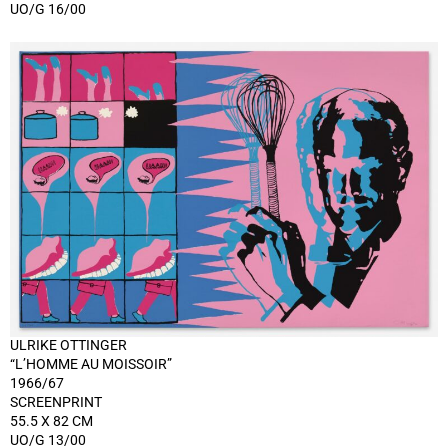
UO/G 16/00
ULRIKE OTTINGER
“L’HOMME AU MOISSOIR”
1966/67
SCREENPRINT
55.5 X 82 CM
UO/G 13/00