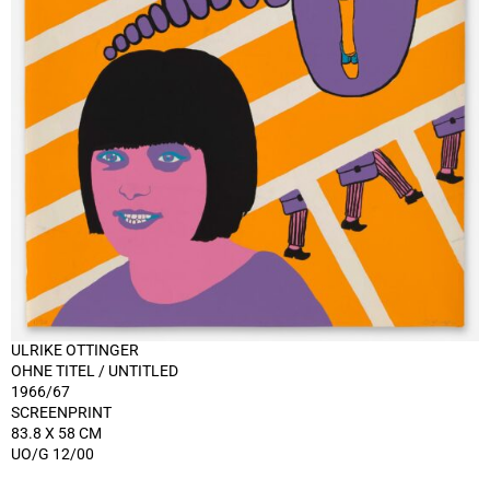
ULRIKE OTTINGER
OHNE TITEL / UNTITLED
1966/67
SCREENPRINT
83.8 X 58 CM
UO/G 12/00