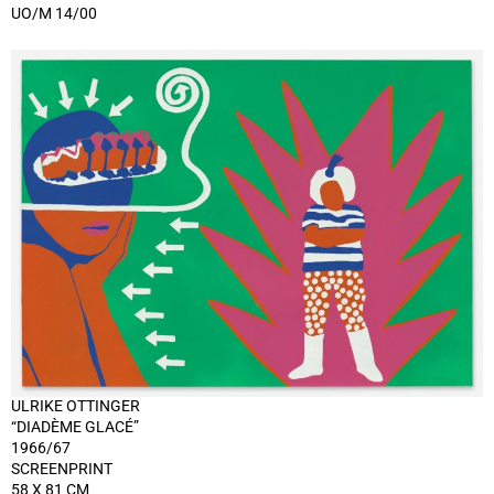
UO/M 14/00
ULRIKE OTTINGER
“DIADÈME GLACÉ”
1966/67
SCREENPRINT
58 X 81 CM