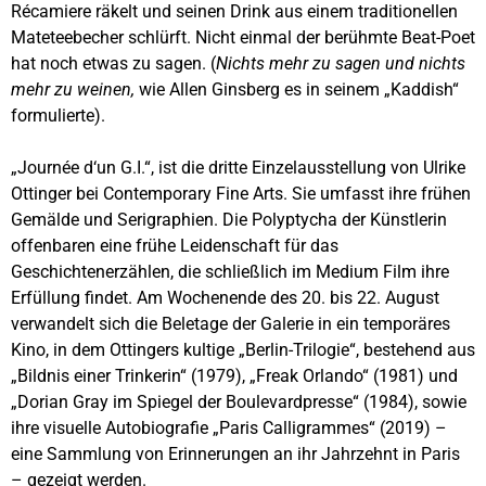
Récamiere räkelt und seinen Drink aus einem traditionellen
Mateteebecher schlürft. Nicht einmal der berühmte Beat-Poet
hat noch etwas zu sagen. (
Nichts mehr zu sagen und nichts
mehr zu weinen,
wie Allen Ginsberg es in seinem „Kaddish“
formulierte).
„Journée d‘un G.I.“, ist die dritte Einzelausstellung von Ulrike
Ottinger bei Contemporary Fine Arts. Sie umfasst ihre frühen
Gemälde und Serigraphien. Die Polyptycha der Künstlerin
offenbaren eine frühe Leidenschaft für das
Geschichtenerzählen, die schließlich im Medium Film ihre
Erfüllung findet. Am Wochenende des 20. bis 22. August
verwandelt sich die Beletage der Galerie in ein temporäres
Kino, in dem Ottingers kultige „Berlin-Trilogie“, bestehend aus
„Bildnis einer Trinkerin“ (1979), „Freak Orlando“ (1981) und
„Dorian Gray im Spiegel der Boulevardpresse“ (1984), sowie
ihre visuelle Autobiografie „Paris Calligrammes“ (2019) –
eine Sammlung von Erinnerungen an ihr Jahrzehnt in Paris
– gezeigt werden.