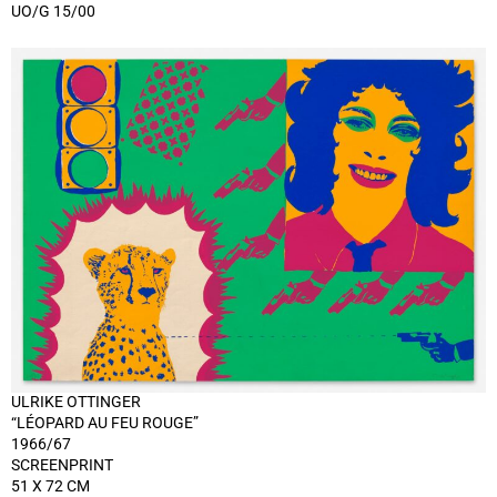
UO/G 15/00
ULRIKE OTTINGER
“LÉOPARD AU FEU ROUGE”
1966/67
SCREENPRINT
51 X 72 CM