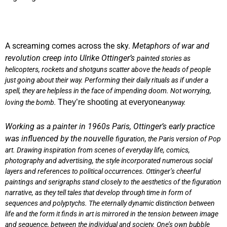
A screaming comes across the sky.
Metaphors of war and
revolution creep into Ulrike Ottinger’s
painted stories as
helicopters, rockets and shotguns scatter above the heads of people
just going about their way. Performing their daily rituals as if under a
spell, they are helpless in the face of impending doom. Not worrying,
They’re shooting at everyone
loving the bomb.
anyway.
Working as a painter in 1960s Paris, Ottinger’s early practice
was influenced by the nouvelle
figuration, the Paris version of Pop
art. Drawing inspiration from scenes of everyday life,
comics,
photography and advertising, the style incorporated numerous social
layers and references to political occurrences. Ottinger’s cheerful
paintings and serigraphs stand closely to the aesthetics of the figuration
narrative, as they tell tales that develop through time in form of
sequences and polyptychs. The eternally dynamic distinction between
life and the form it finds in art is mirrored in the tension between image
and sequence, between the individual and society. One’s own bubble