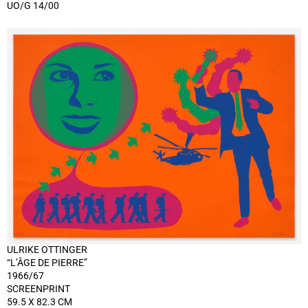
UO/G 14/00
ULRIKE OTTINGER
“L’ÂGE DE PIERRE”
1966/67
SCREENPRINT
59.5 X 82.3 CM