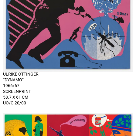
ULRIKE OTTINGER
“DYNAMO”
1966/67
SCREENPRINT
58.7 X 61 CM
UO/G 20/00