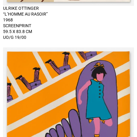
ULRIKE OTTINGER
“L’HOMME AU RASOIR”
1968
SCREENPRINT
59.5 X 83.8 CM
UO/G 19/00