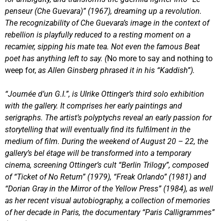
penseur (Che Guevara)” (1967), dreaming up a revolution.
The recognizability of Che Guevara’s image in the context of
rebellion is playfully reduced to a resting moment on a
recamier, sipping his mate tea. Not even the famous Beat
poet has anything left to say. (
No more to say and nothing to
weep for,
as Allen Ginsberg phrased it in his “Kaddish”).
“Journée d’un G.I.”, is Ulrike Ottinger’s third solo exhibition
with the gallery. It comprises her early paintings and
serigraphs. The artist’s polyptychs reveal an early passion for
storytelling that will eventually find its fulfilment in the
medium of film. During the weekend of August 20 – 22, the
gallery’s bel
étage
will be transformed into a temporary
cinema, screening Ottinger’s cult “Berlin Trilogy”, composed
of “Ticket of No Return” (1979), “Freak Orlando” (1981) and
“Dorian Gray in the Mirror of the Yellow Press” (1984), as well
as her recent visual autobiography, a collection of memories
of her decade in Paris, the documentary “Paris Calligrammes”