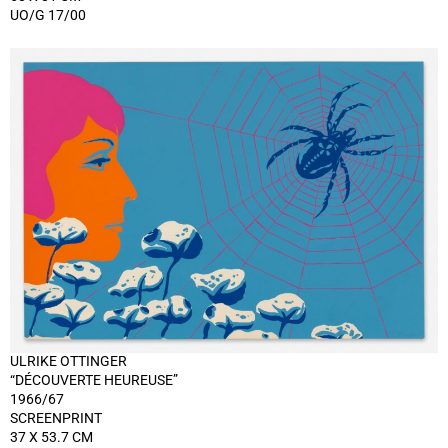
UO/G 17/00
ULRIKE OTTINGER
“DÉCOUVERTE HEUREUSE”
1966/67
SCREENPRINT
37 X 53.7 CM