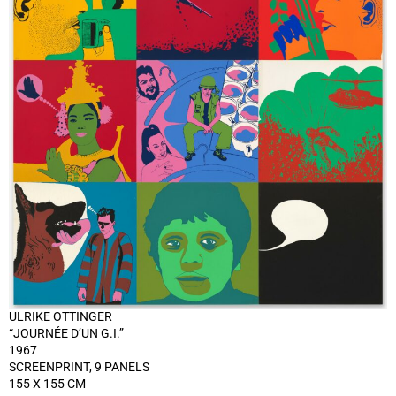
ULRIKE OTTINGER
“JOURNÉE D’UN G.I.”
1967
SCREENPRINT, 9 PANELS
155 X 155 CM