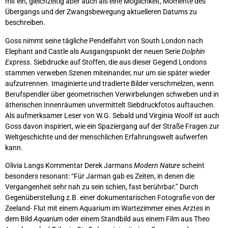
mit ein, gleichzeitig aber auch als eine Möglichkeit, Momente des
Übergangs und der Zwangsbewegung aktuelleren Datums zu
beschreiben.
Goss nimmt seine tägliche Pendelfahrt von South London nach
Elephant and Castle als Ausgangspunkt der neuen Serie
Dolphin
Express
. Siebdrucke auf Stoffen, die aus dieser Gegend Londons
stammen verweben Szenen miteinander, nur um sie später wieder
aufzutrennen. Imaginierte und tradierte Bilder verschmelzen, wenn
Berufspendler über geometrischen Verwirbelungen schweben und in
ätherischen Innenräumen unvermittelt Siebdruckfotos auftauchen.
Als aufmerksamer Leser von W.G. Sebald und Virginia Woolf ist auch
Goss davon inspiriert, wie ein Spaziergang auf der Straße Fragen zur
Weltgeschichte und der menschlichen Erfahrungswelt aufwerfen
kann.
Olivia Langs Kommentar Derek Jarmans
Modern Nature
scheint
besonders resonant: “Für Jarman gab es Zeiten, in denen die
Vergangenheit sehr nah zu sein schien, fast berührbar.” Durch
Gegenüberstellung z.B. einer dokumentarischen Fotografie von der
Zeeland- Flut mit einem Aquarium im Wartezimmer eines Arztes in
dem Bild
Aquarium
oder einem Standbild aus einem Film aus Theo