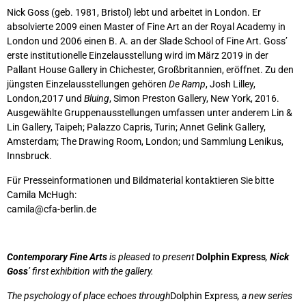
Nick Goss (geb. 1981, Bristol) lebt und arbeitet in London. Er
absolvierte 2009 einen Master of Fine Art an der Royal Academy in
London und 2006 einen B. A. an der Slade School of Fine Art. Goss’
erste institutionelle Einzelausstellung wird im März 2019 in der
Pallant House Gallery in Chichester, Großbritannien, eröffnet. Zu den
jüngsten Einzelausstellungen gehören
De Ramp
, Josh Lilley,
London,2017 und
Bluing
, Simon Preston Gallery, New York, 2016.
Ausgewählte Gruppenausstellungen umfassen unter anderem Lin &
Lin Gallery, Taipeh; Palazzo Capris, Turin; Annet Gelink Gallery,
Amsterdam; The Drawing Room, London; und Sammlung Lenikus,
Innsbruck.
Für Presseinformationen und Bildmaterial kontaktieren Sie bitte
Camila McHugh:
camila@cfa-berlin.de
Contemporary Fine Arts
is pleased to present
Dolphin Express
,
Nick
Goss
’ first exhibition with the gallery.
The psychology of place echoes through
Dolphin Express
, a new series