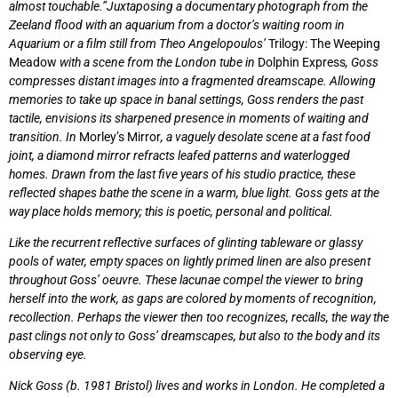
almost touchable.”
Juxtaposing a documentary photograph from the
Zeeland flood with an aquarium from a doctor’s waiting room in
Aquarium or a film still from Theo Angelopoulos’
Trilogy: The Weeping
Meadow
with a scene from the London tube in
Dolphin Express
, Goss
compresses distant images into a fragmented dreamscape. Allowing
memories to take up space in banal settings, Goss renders the past
tactile, envisions its sharpened presence in moments of waiting and
transition. In
Morley’s Mirror
, a vaguely desolate scene at a fast food
joint, a diamond mirror refracts leafed patterns and waterlogged
homes. Drawn from the last five years of his studio practice, these
reflected shapes bathe the scene in a warm, blue light. Goss gets at the
way place holds memory; this is poetic, personal and political.
Like the recurrent reflective surfaces of glinting tableware or glassy
pools of water, empty spaces on lightly primed linen are also present
throughout Goss’ oeuvre. These lacunae compel the viewer to bring
herself into the work, as gaps are colored by moments of recognition,
recollection. Perhaps the viewer then too recognizes, recalls, the way the
past clings not only to Goss’ dreamscapes, but also to the body and its
observing eye.
Nick Goss (b. 1981 Bristol) lives and works in London. He completed a