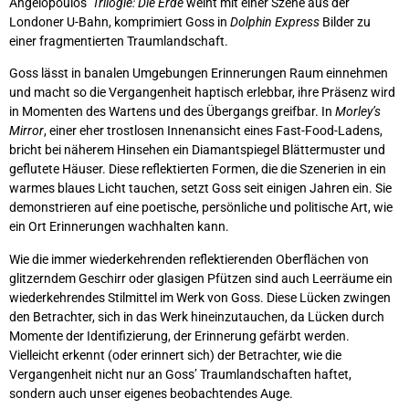
Angelopoulos’
Trilogie: Die Erde
weint mit einer Szene aus der
Londoner U-Bahn, komprimiert Goss in
Dolphin Express
Bilder zu
einer fragmentierten Traumlandschaft.
Goss lässt in banalen Umgebungen Erinnerungen Raum einnehmen
und macht so die Vergangenheit haptisch erlebbar, ihre Präsenz wird
in Momenten des Wartens und des Übergangs greifbar. In
Morley’s
Mirror
, einer eher trostlosen Innenansicht eines Fast-Food-Ladens,
bricht bei näherem Hinsehen ein Diamantspiegel Blättermuster und
geflutete Häuser. Diese reflektierten Formen, die die Szenerien in ein
warmes blaues Licht tauchen, setzt Goss seit einigen Jahren ein. Sie
demonstrieren auf eine poetische, persönliche und politische Art, wie
ein Ort Erinnerungen wachhalten kann.
Wie die immer wiederkehrenden reflektierenden Oberflächen von
glitzerndem Geschirr oder glasigen Pfützen sind auch Leerräume ein
wiederkehrendes Stilmittel im Werk von Goss. Diese Lücken zwingen
den Betrachter, sich in das Werk hineinzutauchen, da Lücken durch
Momente der Identifizierung, der Erinnerung gefärbt werden.
Vielleicht erkennt (oder erinnert sich) der Betrachter, wie die
Vergangenheit nicht nur an Goss’ Traumlandschaften haftet,
sondern auch unser eigenes beobachtendes Auge.