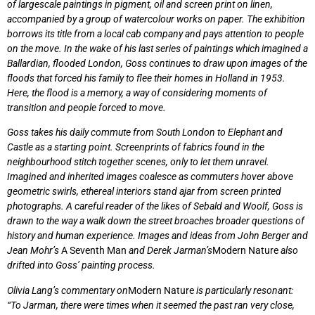
of largescale paintings in pigment, oil and screen print on linen,
accompanied by a group of watercolour works on paper. The exhibition
borrows its title from a local cab company and pays attention to people
on the move. In the wake of his last series of paintings which imagined a
Ballardian, flooded London, Goss continues to draw upon images of the
floods that forced his family to flee their homes in Holland in 1953.
Here, the flood is a memory, a way of considering moments of
transition and people forced to move.
Goss takes his daily commute from South London to Elephant and
Castle as a starting point. Screenprints of fabrics found in the
neighbourhood stitch together scenes, only to let them unravel.
Imagined and inherited images coalesce as commuters hover above
geometric swirls, ethereal interiors stand ajar from screen printed
photographs. A careful reader of the likes of Sebald and Woolf, Goss is
drawn to the way a walk down the street broaches broader questions of
history and human experience. Images and ideas from John Berger and
Jean Mohr’s
A Seventh Man
and Derek Jarman’s
Modern Nature
also
drifted into Goss’ painting process.
Olivia Lang’s commentary on
Modern Nature
is particularly resonant:
“To Jarman, there were times when it seemed the past ran very close,