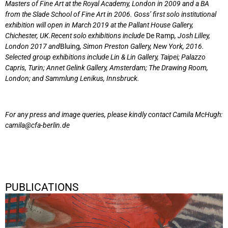
Masters of Fine Art at the Royal Academy, London in 2009 and a BA
from the Slade School of Fine Art in 2006. Goss’ first solo institutional
exhibition will open in March 2019 at the Pallant House Gallery,
Chichester, UK.
Recent solo exhibitions include
De Ramp
, Josh Lilley,
London 2017 and
Bluing
, Simon Preston Gallery, New York, 2016.
Selected group exhibitions include Lin & Lin Gallery, Taipei; Palazzo
Capris, Turin; Annet Gelink Gallery, Amsterdam; The Drawing Room,
London; and Sammlung Lenikus, Innsbruck.
For any press and image queries, please kindly contact Camila McHugh:
camila@cfa-berlin.de
PUBLICATIONS