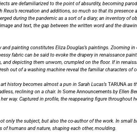
jects are defamiliarized to the point of absurdity, becoming par
h Reus’s recreation and additions, so much so that its presence 
erged during the pandemic as a sort of a diary; an inventory of ob
image and text, the gap between the written word and the drawing
d painting constitutes Eliza Douglas’s paintings. Zooming in on 
ssy fabric can be said to evoke the drapery in renaissance paint
 and depicting them unworn, crumpled on the floor. If in renaissa
esh out of a washing machine reveal the familiar characters of 
 art history becomes almost a pun in Sarah Lucas’s
TARUNA
as t
dless, reclining on a chair. In
Some Announcements
by Ellen Be
her way. Captured in profile, the reappearing figure throughout he
e not only the subject, but also the co-author of the work. In sma
 of humans and nature, shaping each other, moulding.