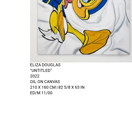
ELIZA DOUGLAS
“UNTITLED”
2022
OIL ON CANVAS
210 X 160 CM | 82 5/8 X 63 IN
ED/M 11/00