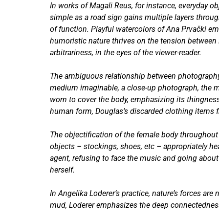
In works of Magali Reus, for instance, everyday ob
simple as a road sign gains multiple layers throug
of function. Playful watercolors of Ana Prvački em
humoristic nature thrives on the tension between 
arbitrariness, in the eyes of the viewer-reader.
The ambiguous relationship between photography an
medium imaginable, a close-up photograph, the me
worn to cover the body, emphasizing its thingness,
human form, Douglas’s discarded clothing items fr
The objectification of the female body throughout
objects – stockings, shoes, etc – appropriately hea
agent, refusing to face the music and going about 
herself.
In Angelika Loderer’s practice, nature’s forces ar
mud, Loderer emphasizes the deep connectedness