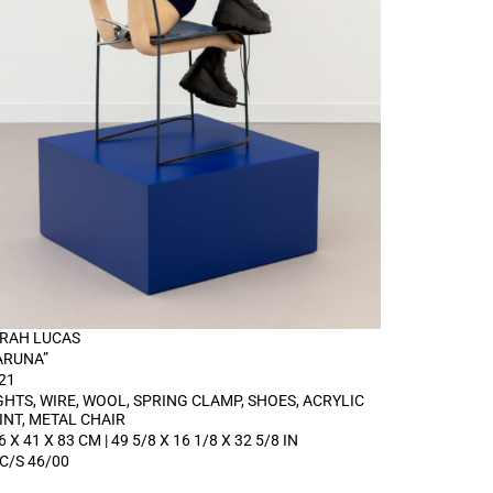
RAH LUCAS
ARUNA”
21
GHTS, WIRE, WOOL, SPRING CLAMP, SHOES, ACRYLIC
INT, METAL CHAIR
6 X 41 X 83 CM | 49 5/8 X 16 1/8 X 32 5/8 IN
C/S 46/00