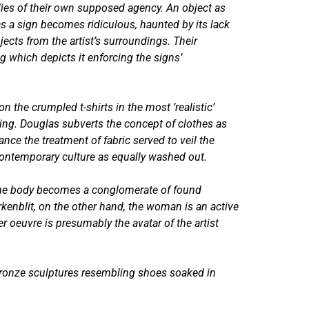
odies of their own supposed agency. An object as
as a sign becomes ridiculous, haunted by its lack
jects from the artist’s surroundings. Their
 which depicts it enforcing the signs’
the crumpled t-shirts in the most ‘realistic’
ing. Douglas subverts the concept of clothes as
nce the treatment of fabric served to veil the
contemporary culture as equally washed out.
he body becomes a conglomerate of found
rkenblit, on the other hand, the woman is an active
r oeuvre is presumably the avatar of the artist
ll bronze sculptures resembling shoes soaked in