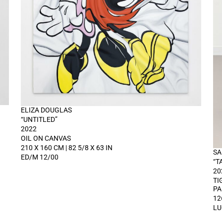
ELIZA DOUGLAS
“UNTITLED”
2022
OIL ON CANVAS
210 X 160 CM | 82 5/8 X 63 IN
SA
ED/M 12/00
“T
20
TI
PA
12
LU