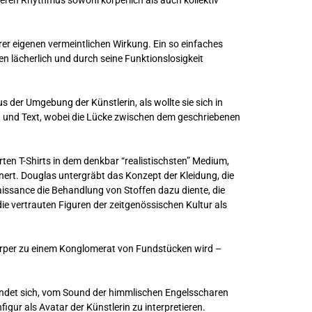
ren Rhythmus sowohl körperlich als auch kollektiv
rer eigenen vermeintlichen Wirkung. Ein so einfaches
n lächerlich und durch seine Funktionslosigkeit
der Umgebung der Künstlerin, als wollte sie sich in
ld und Text, wobei die Lücke zwischen dem geschriebenen
ten T-Shirts in dem denkbar “realistischsten” Medium,
ert. Douglas untergräbt das Konzept der Kleidung, die
aissance die Behandlung von Stoffen dazu diente, die
e vertrauten Figuren der zeitgenössischen Kultur als
Körper zu einem Konglomerat von Fundstücken wird –
e wendet sich, vom Sound der himmlischen Engelsscharen
igur als Avatar der Künstlerin zu interpretieren.