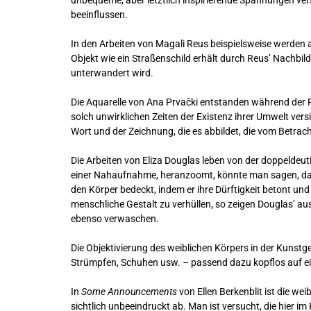
unbequeme, aber letztlich inspirierende Spannungen ve
beeinflussen.
In den Arbeiten von Magali Reus beispielsweise werden a
Objekt wie ein Straßenschild erhält durch Reus’ Nachbil
unterwandert wird.
Die Aquarelle von Ana Prvački entstanden während der P
solch unwirklichen Zeiten der Existenz ihrer Umwelt ve
Wort und der Zeichnung, die es abbildet, die vom Betra
Die Arbeiten von Eliza Douglas leben von der doppeldeut
einer Nahaufnahme, heranzoomt, könnte man sagen, dass 
den Körper bedeckt, indem er ihre Dürftigkeit betont un
menschliche Gestalt zu verhüllen, so zeigen Douglas’ a
ebenso verwaschen.
Die Objektivierung des weiblichen Körpers in der Kunstg
Strümpfen, Schuhen usw. – passend dazu kopflos auf ei
In
Some Announcements
von Ellen Berkenblit ist die w
sichtlich unbeeindruckt ab. Man ist versucht, die hier i