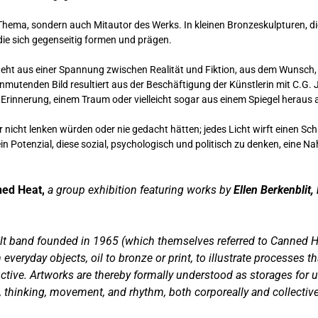
r Thema, sondern auch Mitautor des Werks. In kleinen Bronzeskulpturen, 
die sich gegenseitig formen und prägen.
teht aus einer Spannung zwischen Realität und Fiktion, aus dem Wunsch, u
nmutenden Bild resultiert aus der Beschäftigung der Künstlerin mit C.G. J
 Erinnerung, einem Traum oder vielleicht sogar aus einem Spiegel heraus 
eber nicht lenken würden oder nie gedacht hätten; jedes Licht wirft einen 
n Potenzial, diese sozial, psychologisch und politisch zu denken, eine Na
ed Heat,
a group exhibition featuring works by
Ellen Berkenblit,
 cult band founded in 1965 (which themselves referred to Canned
m everyday objects, oil to bronze or print, to illustrate processes 
tructive. Artworks are thereby formally understood as storages for
, thinking, movement, and rhythm, both corporeally and collective