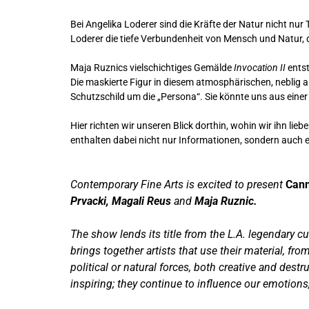
Bei Angelika Loderer sind die Kräfte der Natur nicht nu
Loderer die tiefe Verbundenheit von Mensch und Natur, 
Maja Ruznics vielschichtiges Gemälde
Invocation II
ents
Die maskierte Figur in diesem atmosphärischen, neblig a
Schutzschild um die „Persona“. Sie könnte uns aus einer
Hier richten wir unseren Blick dorthin, wohin wir ihn li
enthalten dabei nicht nur Informationen, sondern auch ei
Contemporary Fine Arts is excited to present
Cann
Prvacki, Magali Reus
and
Maja Ruznic.
The show lends its title from the L.A. legendary
brings together artists that use their material, fro
political or natural forces, both creative and des
inspiring; they continue to influence our emotions