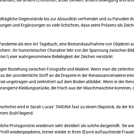
rstanden, die unsere Emotionen, unser Denken, unsere Bewegung und unse
lltägliche Gegenstände bis zur Absurdität verfremdet und zu Parodien ih
dungen und Ergänzungen so viele Schichten, dass seine Präsenz als Zeiche
andemie als eine Art Tagebuch, eine Bestandsaufnahme von Objekten aus 
rsichern. Ihr humoristischer Charakter lebt von der Spannung zwischen Bi
chter/Leser wahrgenommene Beliebigkeit der Zeichen verstärkt.
igen Beziehung zwischen Fotografie und Malerei. Wenn man die zerknitter
der unordentliche Stoff an die Draperie in der Renaissancemalerei erinn
d sie ungetragen und zerknittert auf dem Boden abbildet. Wenn in der Ren
usrangierte Kleidungsstücke, die frisch aus der Waschmaschine kommen, di
eschichte wird in Sarah Lucas’
TARUNA
fast zu einem Slapstick, da der 
nem Stuhl liegend.
eibliche Protagonistin wiederum sehr dezidiert als solche dargestellt. Si
m Profil wiedergegebene, immer wieder in ihren Œuvre auftauchende Frauenf