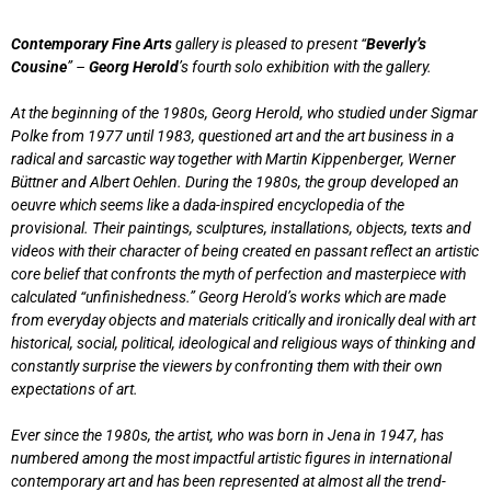
Contemporary Fine Arts
gallery is pleased to present “
Beverly’s
Cousine
” –
Georg Herold
’s fourth solo exhibition with the gallery.
At the beginning of the 1980s, Georg Herold, who studied under Sigmar
Polke from 1977 until 1983, questioned art and the art business in a
radical and sarcastic way together with Martin Kippenberger, Werner
Büttner and Albert Oehlen. During the 1980s, the group developed an
oeuvre which seems like a dada-inspired encyclopedia of the
provisional. Their paintings, sculptures, installations, objects, texts and
videos with their character of being created en passant reflect an artistic
core belief that confronts the myth of perfection and masterpiece with
calculated “unfinishedness.” Georg Herold’s works which are made
from everyday objects and materials critically and ironically deal with art
historical, social, political, ideological and religious ways of thinking and
constantly surprise the viewers by confronting them with their own
expectations of art.
Ever since the 1980s, the artist, who was born in Jena in 1947, has
numbered among the most impactful artistic figures in international
contemporary art and has been represented at almost all the trend-