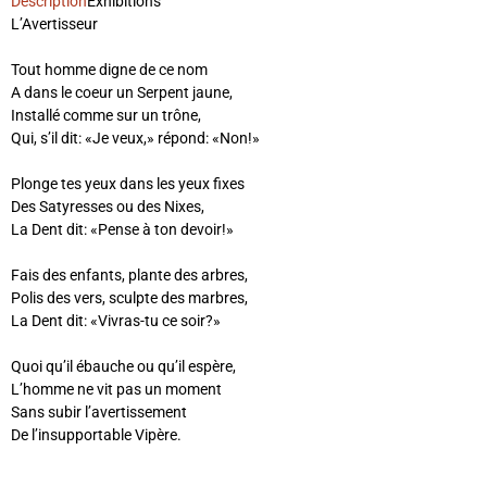
Description
Exhibitions
L’Avertisseur
Tout homme digne de ce nom
A dans le coeur un Serpent jaune,
Installé comme sur un trône,
Qui, s’il dit: «Je veux,» répond: «Non!»
Plonge tes yeux dans les yeux fixes
Des Satyresses ou des Nixes,
La Dent dit: «Pense à ton devoir!»
Fais des enfants, plante des arbres,
Polis des vers, sculpte des marbres,
La Dent dit: «Vivras-tu ce soir?»
Quoi qu’il ébauche ou qu’il espère,
L’homme ne vit pas un moment
Sans subir l’avertissement
De l’insupportable Vipère.