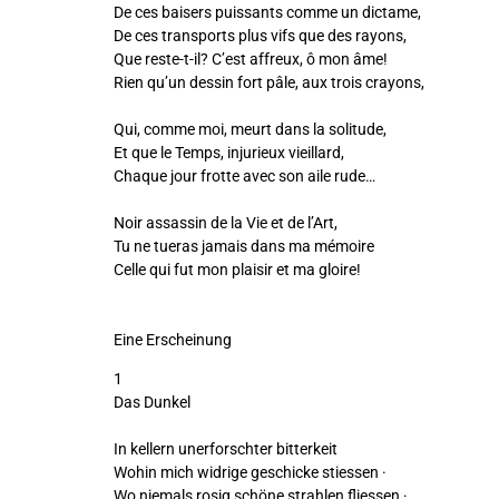
De ces baisers puissants comme un dictame,
De ces transports plus vifs que des rayons,
Que reste-t-il? C’est affreux, ô mon âme!
Rien qu’un dessin fort pâle, aux trois crayons,
Qui, comme moi, meurt dans la solitude,
Et que le Temps, injurieux vieillard,
Chaque jour frotte avec son aile rude…
Noir assassin de la Vie et de l’Art,
Tu ne tueras jamais dans ma mémoire
Celle qui fut mon plaisir et ma gloire!
Eine Erscheinung
1
Das Dunkel
In kellern unerforschter bitterkeit
Wohin mich widrige geschicke stiessen ·
Wo niemals rosig schöne strahlen fliessen ·