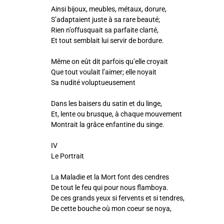
Ainsi bijoux, meubles, métaux, dorure,
S’adaptaient juste à sa rare beauté;
Rien n’offusquait sa parfaite clarté,
Et tout semblait lui servir de bordure.
Même on eût dit parfois qu’elle croyait
Que tout voulait l’aimer; elle noyait
Sa nudité voluptueusement
Dans les baisers du satin et du linge,
Et, lente ou brusque, à chaque mouvement
Montrait la grâce enfantine du singe.
IV
Le Portrait
La Maladie et la Mort font des cendres
De tout le feu qui pour nous flamboya.
De ces grands yeux si fervents et si tendres,
De cette bouche où mon coeur se noya,