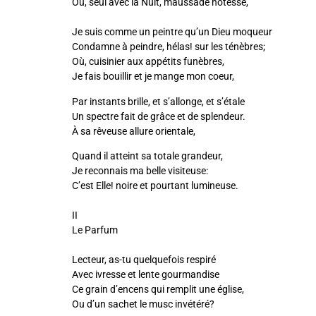
Où, seul avec la Nuit, maussade hôtesse,
Je suis comme un peintre qu’un Dieu moqueur
Condamne à peindre, hélas! sur les ténèbres;
Où, cuisinier aux appétits funèbres,
Je fais bouillir et je mange mon coeur,
Par instants brille, et s’allonge, et s’étale
Un spectre fait de grâce et de splendeur.
À sa rêveuse allure orientale,
Quand il atteint sa totale grandeur,
Je reconnais ma belle visiteuse:
C’est Elle! noire et pourtant lumineuse.
II
Le Parfum
Lecteur, as-tu quelquefois respiré
Avec ivresse et lente gourmandise
Ce grain d’encens qui remplit une église,
Ou d’un sachet le musc invétéré?