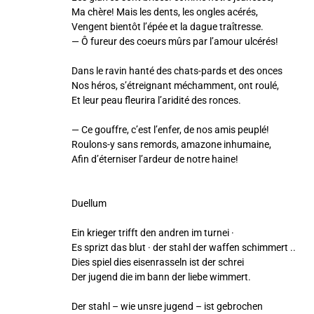
Ma chère! Mais les dents, les ongles acérés,
Vengent bientôt l’épée et la dague traîtresse.
— Ô fureur des coeurs mûrs par l’amour ulcérés!
Dans le ravin hanté des chats-pards et des onces
Nos héros, s’étreignant méchamment, ont roulé,
Et leur peau fleurira l’aridité des ronces.
— Ce gouffre, c’est l’enfer, de nos amis peuplé!
Roulons-y sans remords, amazone inhumaine,
Afin d’éterniser l’ardeur de notre haine!
Duellum
Ein krieger trifft den andren im turnei ·
Es sprizt das blut · der stahl der waffen schimmert ..
Dies spiel dies eisenrasseln ist der schrei
Der jugend die im bann der liebe wimmert.
Der stahl – wie unsre jugend – ist gebrochen