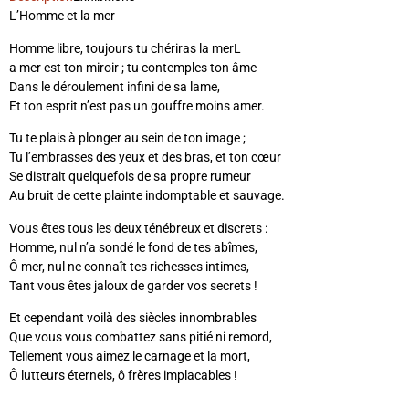
L’Homme et la mer
Homme libre, toujours tu chériras la merL
a mer est ton miroir ; tu contemples ton âme
Dans le déroulement infini de sa lame,
Et ton esprit n’est pas un gouffre moins amer.
Tu te plais à plonger au sein de ton image ;
Tu l’embrasses des yeux et des bras, et ton cœur
Se distrait quelquefois de sa propre rumeur
Au bruit de cette plainte indomptable et sauvage.
Vous êtes tous les deux ténébreux et discrets :
Homme, nul n’a sondé le fond de tes abîmes,
Ô mer, nul ne connaît tes richesses intimes,
Tant vous êtes jaloux de garder vos secrets !
Et cependant voilà des siècles innombrables
Que vous vous combattez sans pitié ni remord,
Tellement vous aimez le carnage et la mort,
Ô lutteurs éternels, ô frères implacables !