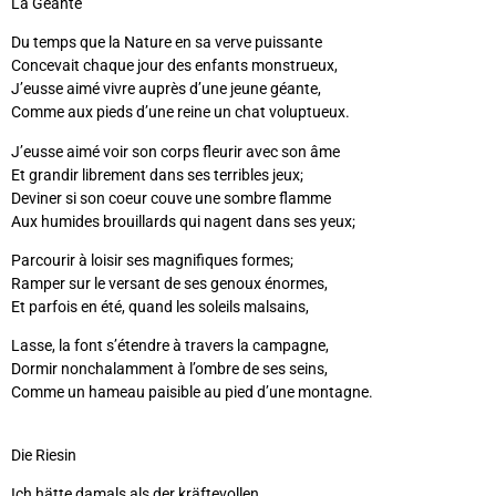
La Géante
Du temps que la Nature en sa verve puissante
Concevait chaque jour des enfants monstrueux,
J’eusse aimé vivre auprès d’une jeune géante,
Comme aux pieds d’une reine un chat voluptueux.
J’eusse aimé voir son corps fleurir avec son âme
Et grandir librement dans ses terribles jeux;
Deviner si son coeur couve une sombre flamme
Aux humides brouillards qui nagent dans ses yeux;
Parcourir à loisir ses magnifiques formes;
Ramper sur le versant de ses genoux énormes,
Et parfois en été, quand les soleils malsains,
Lasse, la font s’étendre à travers la campagne,
Dormir nonchalamment à l’ombre de ses seins,
Comme un hameau paisible au pied d’une montagne.
Die Riesin
Ich hätte damals als der kräftevollen