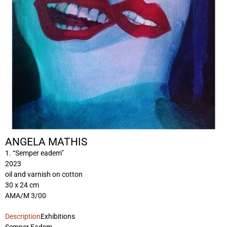
ANGELA MATHIS
1. “Semper eadem”
2023
oil and varnish on cotton
30 x 24 cm
AMA/M 3/00
Description
Exhibitions
Semper Eadem