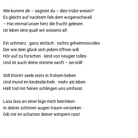
Wie kommt dir – sagtest du – dies trübe wesen?
Es gleicht auf nacktem fels dem wogenschwall.
– Hat einmal unser herz die frucht gelesen
Ist leben eine qual! wir wissens all ·
Ein schmerz · ganz einfach · nichts geheimnisvolles ·
Der wie dein glück sich jedem öffnen will.
Hör auf zu forschen · kind von neugier tolles ·
Und ist auch deine stimme sanft – sei still!
Still thörin! seele stets in frohem beben
Und mund im kindeslächeln · mehr als leben
Hält tod mit feinen schlingen uns umfasst.
Lass lass an einer lüge mich betrinken ·
In deiner schönen augen traum versinken ·
Gib mir im schatten deiner wimpern rast!