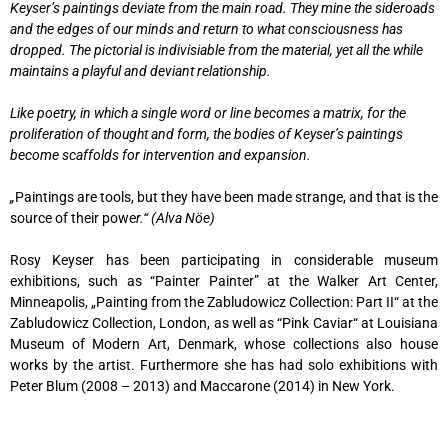
Keyser’s paintings deviate from the main road. They mine the sideroads
and the edges of our minds and return to what consciousness has
dropped. The pictorial is indivisiable from the material, yet all the while
maintains a playful and deviant relationship.
Like poetry, in which a single word or line becomes a matrix, for the
proliferation of thought and form, the bodies of Keyser’s paintings
become scaffolds for intervention and expansion.
„
Paintings are tools, but they have been made strange, and that is the
source of their powe
r.“ (Alva Nöe)
Rosy Keyser has been participating in considerable museum
exhibitions, such as “Painter Painter” at the Walker Art Center,
Minneapolis, „Painting from the Zabludowicz Collection: Part II“ at the
Zabludowicz Collection, London, as well as “Pink Caviar“ at Louisiana
Museum of Modern Art, Denmark, whose collections also house
works by the artist. Furthermore she has had solo exhibitions with
Peter Blum (2008 – 2013) and Maccarone (2014) in New York.