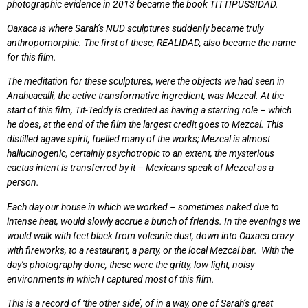
photographic evidence in 2013 became the book TITTIPUSSIDAD.
Oaxaca is where Sarah’s NUD sculptures suddenly became truly
anthropomorphic. The first of these, REALIDAD, also became the name
for this film.
The meditation for these sculptures, were the objects we had seen in
Anahuacalli, the active transformative ingredient, was Mezcal. At the
start of this film, Tit-Teddy is credited as having a starring role – which
he does, at the end of the film the largest credit goes to Mezcal. This
distilled agave spirit, fuelled many of the works; Mezcal is almost
hallucinogenic, certainly psychotropic to an extent, the mysterious
cactus intent is transferred by it – Mexicans speak of Mezcal as a
person.
Each day our house in which we worked – sometimes naked due to
intense heat, would slowly accrue a bunch of friends. In the evenings we
would walk with feet black from volcanic dust, down into Oaxaca crazy
with fireworks, to a restaurant, a party, or the local Mezcal bar. With the
day’s photography done, these were the gritty, low-light, noisy
environments in which I captured most of this film.
This is a record of ‘the other side’, of in a way, one of Sarah’s great