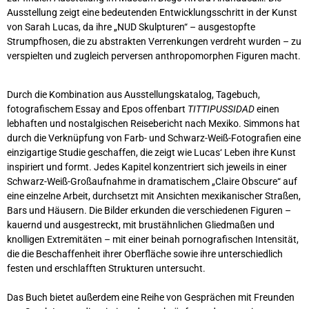
Ausstellung zeigt eine bedeutenden Entwicklungsschritt in der Kunst
von Sarah Lucas, da ihre „NUD Skulpturen“ – ausgestopfte
Strumpfhosen, die zu abstrakten Verrenkungen verdreht wurden – zu
verspielten und zugleich perversen anthropomorphen Figuren macht.
Durch die Kombination aus Ausstellungskatalog, Tagebuch,
fotografischem Essay and Epos offenbart
TITTIPUSSIDAD
einen
lebhaften und nostalgischen Reisebericht nach Mexiko. Simmons hat
durch die Verknüpfung von Farb- und Schwarz-Weiß-Fotografien eine
einzigartige Studie geschaffen, die zeigt wie Lucas‘ Leben ihre Kunst
inspiriert und formt. Jedes Kapitel konzentriert sich jeweils in einer
Schwarz-Weiß-Großaufnahme in dramatischem „Claire
Obscure
“ auf
eine einzelne Arbeit, durchsetzt mit Ansichten mexikanischer Straßen,
Bars und Häusern. Die Bilder erkunden die verschiedenen Figuren –
kauernd und ausgestreckt, mit brustähnlichen Gliedmaßen und
knolligen Extremitäten – mit einer beinah pornografischen Intensität,
die die Beschaffenheit ihrer Oberfläche sowie ihre unterschiedlich
festen und erschlafften Strukturen untersucht.
Das Buch bietet außerdem eine Reihe von Gesprächen mit Freunden