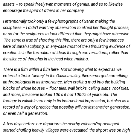
assets – to speak freely with moments of genius, and so to likewise
encourage the spirit of others in her company.
I intentionally took only a few photographs of Sarah making the
sculptures – I didn’t want my observation to affect her thought process,
or so for the sculptures to look different than they might have otherwise.
The same is true of shooting this film, there are only a few instances
here of Sarah sculpting. In any-case most of the stimulating evidence of
creation is in the formation of ideas through conversations, rather than
the silence of thoughts in the head when making.
There is a film within a film here. Not knowing what to expect as we
entered a ‘brick factory’ in the Oaxaca valley, there emerged something
anthropological in its importance. Men crafting mud into the building
blocks of whole houses – floor tiles, wall bricks, ceiling slabs, roof tiles,
and more, the scene looked 100’s if not 1000’s of years old. The
footage is valuable not only in its instructional impression, but also as a
record of a way of practice that possibly will not last another generation,
or even half a generation.
A few days before our departure the nearby volcano
Popocatepetl
started chuffing heavily, villages were evacuated, the airport was on high