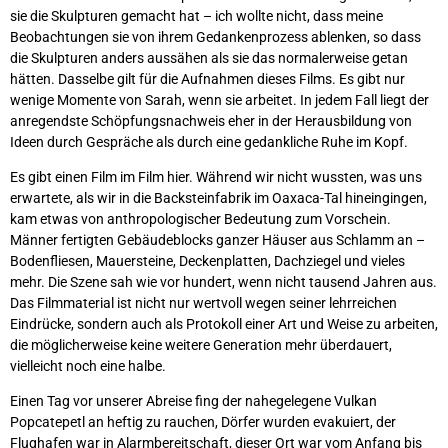
sie die Skulpturen gemacht hat – ich wollte nicht, dass meine
Beobachtungen sie von ihrem Gedankenprozess ablenken, so dass
die Skulpturen anders aussähen als sie das normalerweise getan
hätten. Dasselbe gilt für die Aufnahmen dieses Films. Es gibt nur
wenige Momente von Sarah, wenn sie arbeitet. In jedem Fall liegt der
anregendste Schöpfungsnachweis eher in der Herausbildung von
Ideen durch Gespräche als durch eine gedankliche Ruhe im Kopf.
Es gibt einen Film im Film hier. Während wir nicht wussten, was uns
erwartete, als wir in die Backsteinfabrik im Oaxaca-Tal hineingingen,
kam etwas von anthropologischer Bedeutung zum Vorschein.
Männer fertigten Gebäudeblocks ganzer Häuser aus Schlamm an –
Bodenfliesen, Mauersteine, Deckenplatten, Dachziegel und vieles
mehr. Die Szene sah wie vor hundert, wenn nicht tausend Jahren aus.
Das Filmmaterial ist nicht nur wertvoll wegen seiner lehrreichen
Eindrücke, sondern auch als Protokoll einer Art und Weise zu arbeiten,
die möglicherweise keine weitere Generation mehr überdauert,
vielleicht noch eine halbe.
Einen Tag vor unserer Abreise fing der nahegelegene Vulkan
Popcatepetl an heftig zu rauchen, Dörfer wurden evakuiert, der
Flughafen war in Alarmbereitschaft, dieser Ort war vom Anfang bis