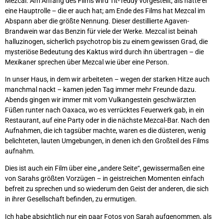
Mezcal. Am Anfang des Films wird Tit-Teddy vorgestellt, als hätte er
eine Hauptrolle – die er auch hat; am Ende des Films hat Mezcal im
Abspann aber die größte Nennung. Dieser destillierte Agaven-
Brandwein war das Benzin für viele der Werke. Mezcal ist beinah
halluzinogen
, sicherlich psychotrop bis zu einem gewissen Grad, die
mysteriöse Bedeutung des Kaktus wird durch ihn übertragen – die
Mexikaner sprechen über Mezcal wie über eine Person.
In unser Haus, in dem wir arbeiteten – wegen der starken Hitze auch
manchmal nackt – kamen jeden Tag immer mehr Freunde dazu.
Abends gingen wir immer mit vom Vulkangestein geschwärzten
Füßen runter nach Oaxaca, wo es verrücktes Feuerwerk gab, in ein
Restaurant, auf eine Party oder in die nächste Mezcal-Bar. Nach den
Aufnahmen, die ich tagsüber machte, waren es die düsteren, wenig
belichteten, lauten Umgebungen, in denen ich den Großteil des Films
aufnahm.
Dies ist auch ein Film über eine „andere Seite“, gewissermaßen eine
von Sarahs größten Vorzügen – in geistreichen Momenten einfach
befreit zu sprechen und so wiederum den Geist der anderen, die sich
in ihrer Gesellschaft befinden, zu ermutigen.
Ich habe absichtlich nur ein paar Fotos von Sarah aufgenommen, als