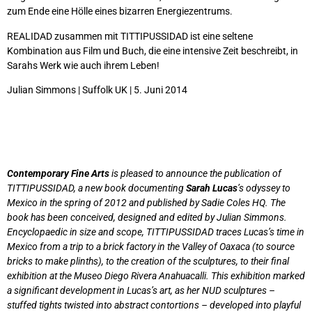
zum Ende eine Hölle eines bizarren Energiezentrums.
REALIDAD zusammen mit TITTIPUSSIDAD ist eine seltene
Kombination aus Film und Buch, die eine intensive Zeit beschreibt, in
Sarahs Werk wie auch ihrem Leben!
Julian Simmons | Suffolk UK | 5. Juni 2014
Contemporary Fine Arts
is pleased to announce the publication of
TITTIPUSSIDAD, a new book documenting
Sarah Lucas
’s odyssey to
Mexico in the spring of 2012 and published by Sadie Coles HQ. The
book has been conceived, designed and edited by Julian Simmons.
Encyclopaedic in size and scope, TITTIPUSSIDAD traces Lucas’s time in
Mexico from a trip to a brick factory in the Valley of Oaxaca (to source
bricks to make plinths), to the creation of the sculptures, to their final
exhibition at the Museo Diego Rivera Anahuacalli. This exhibition marked
a significant development in Lucas’s art, as her NUD sculptures –
stuffed tights twisted into abstract contortions – developed into playful