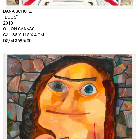
DANA SCHUTZ
“DOGS”
2010
OIL ON CANVAS
CA.135 X 115 X 4 CM
DS/M 3685/00