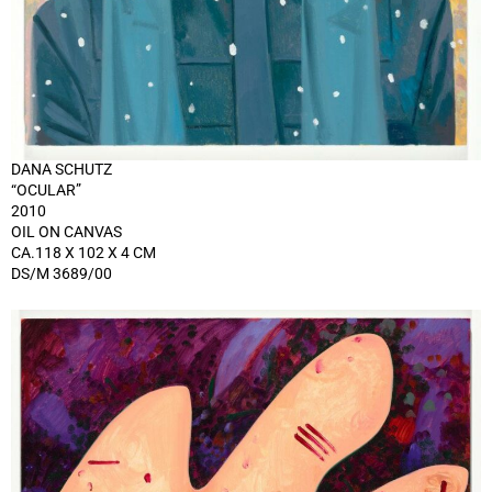
DANA SCHUTZ
“OCULAR”
2010
OIL ON CANVAS
CA.118 X 102 X 4 CM
DS/M 3689/00