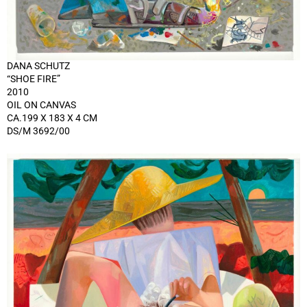
DANA SCHUTZ
“SHOE FIRE”
2010
OIL ON CANVAS
CA.199 X 183 X 4 CM
DS/M 3692/00