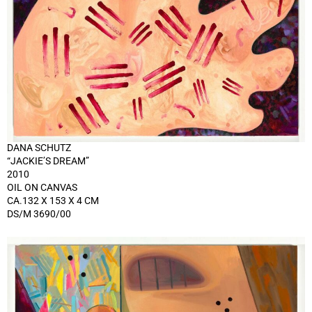
DANA SCHUTZ
“JACKIE’S DREAM”
2010
OIL ON CANVAS
CA.132 X 153 X 4 CM
DS/M 3690/00