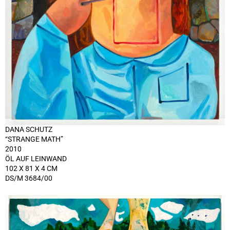
DANA SCHUTZ
“STRANGE MATH”
2010
ÖL AUF LEINWAND
102 X 81 X 4 CM
DS/M 3684/00