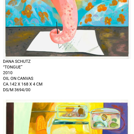
DANA SCHUTZ
“TONGUE”
2010
OIL ON CANVAS
CA.142 X 168 X 4 CM
DS/M 3694/00