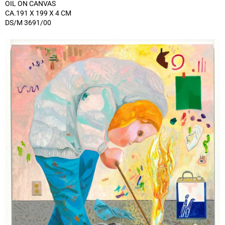
OIL ON CANVAS
CA.191 X 199 X 4 CM
DS/M 3691/00