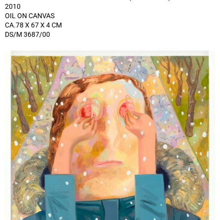
2010
OIL ON CANVAS
CA.78 X 67 X 4 CM
DS/M 3687/00