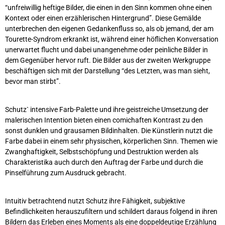
“unfreiwillig heftige Bilder, die einen in den Sinn kommen ohne einen
Kontext oder einen erzählerischen Hintergrund”. Diese Gemälde
unterbrechen den eigenen Gedankenfluss so, als ob jemand, der am
Tourette-Syndrom erkrankt ist, während einer höflichen Konversation
unerwartet flucht und dabei unangenehme oder peinliche Bilder in
dem Gegenüber hervor ruft. Die Bilder aus der zweiten Werkgruppe
beschäftigen sich mit der Darstellung “des Letzten, was man sieht,
bevor man stirbt”.
Schutz` intensive Farb-Palette und ihre geistreiche Umsetzung der
malerischen Intention bieten einen comichaften Kontrast zu den
sonst dunklen und grausamen Bildinhalten.
Die Künstlerin nutzt die
Farbe dabei in einem sehr physischen, körperlichen Sinn. Themen wie
Zwanghaftigkeit, Selbstschöpfung und Destruktion werden als
Charakteristika auch durch den Auftrag der Farbe und durch die
Pinselführung zum Ausdruck gebracht.
Intuitiv betrachtend nutzt Schutz ihre Fähigkeit, subjektive
Befindlichkeiten herauszufiltern und schildert daraus folgend in ihren
Bildern das Erleben eines Moments als eine doppeldeutige Erzählung