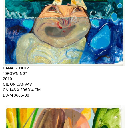
DANA SCHUTZ
“DROWNING”
2010
OIL ON CANVAS
CA.143 X 206 X 4 CM
DS/M 3686/00