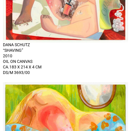
DANA SCHUTZ
“SHAVING”
2010
OIL ON CANVAS
CA.183 X 214 X 4 CM
DS/M 3693/00