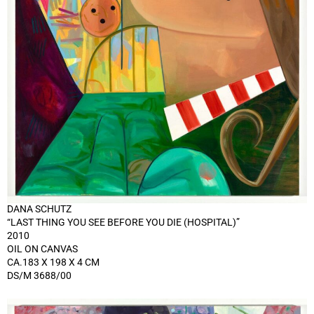
DANA SCHUTZ
“LAST THING YOU SEE BEFORE YOU DIE (HOSPITAL)”
2010
OIL ON CANVAS
CA.183 X 198 X 4 CM
DS/M 3688/00