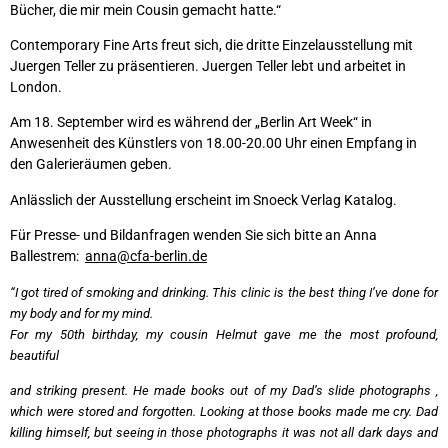
Bücher, die mir mein Cousin gemacht hatte.“
Contemporary Fine Arts freut sich, die dritte Einzelausstellung mit
Juergen Teller zu präsentieren. Juergen Teller lebt und arbeitet in
London.
Am 18. September wird es während der „Berlin Art Week“ in
Anwesenheit des Künstlers von 18.00-20.00 Uhr einen Empfang in
den Galerieräumen geben.
Anlässlich der Ausstellung erscheint im Snoeck Verlag Katalog.
Für Presse- und Bildanfragen wenden Sie sich bitte an Anna
Ballestrem:
anna@cfa-berlin.de
“I got tired of smoking and drinking. This clinic is the best thing I’ve done for
my
body and for my mind.
For my 50th birthday, my cousin Helmut gave me the most profound,
beautiful
and striking present. He made books out of my Dad’s slide photographs ,
which were
stored and forgotten.
Looking at those books made me cry. Dad
killing himself, but seeing in those
photographs it was not all dark days and