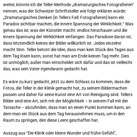
weiter, könnte ich die Teller-Methode „dramaturgisches Fotografieren“
nennen, was der Schweizer Schriftsteller wie folgt erklären würde:
„Dramaturgisches Denken [in Tellers Fall: Fotografieren] kann ein
Paradox sichtbar machen, die innere Spannung der Wirklichkeit.“ Was
genau das ist, was der Künstler macht: endlos hinschauen und die
innere Spannung der Wirklichkeit einfangen. Das Paradoxe daran ist,
dass letztendlich keines der Bilder willkürlich ist. Jedes einzelne
macht Sinn. Teller betont die Idee, dass man kein Stück des Tages aus
dem Tag lösen kann, sonst hat man am Ende keinen Tag mehr. Dies
ist unmöglich, außer man entscheidet sich dafür und das ist vielleicht
das, was sein Vater irgendwann gedacht hat.
Es wäre zu kurz gedacht, jetzt zu dem Schluss zu kommen, dass die
Fotos, die Teller in der Klinik gemacht hat, zu seinem Bildermachen
passen und daher für seine Kunst eine Art von Reinigung sind. Tellers
Bilder sind eine Art, sich mit der Möglichkeit – in seinem Fall mit der
Tatsache – abzufinden, dass man an einen Punkt kommen kann, an
dem man ein Stück aus dem Tag herausnehmen muss, um in den
Raum zu springen, den diese Leere geschaffen hat.
Auszug aus “
Die Klinik oder kleine Wunder und frühe Gefühl”,