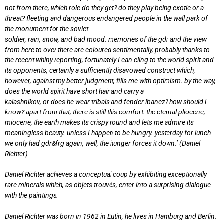
not from there, which role do they get? do they play being exotic or a
threat? fleeting and dangerous endangered people in the wall park of
the monument for the soviet
soldier, rain, snow, and bad mood. memories of the gdr and the view
from here to over there are coloured sentimentally, probably thanks to
the recent whiny reporting, fortunately I can cling to the world spirit and
its opponents, certainly a sufficiently disavowed construct which,
however, against my better judgment, fills me with optimism. by the way,
does the world spirit have short hair and carry a
kalashnikov, or does he wear tribals and fender ibanez? how should i
know? apart from that, there is still this comfort: the eternal pliocene,
miocene, the earth makes its crispy round and lets me admire its
meaningless beauty. unless I happen to be hungry. yesterday for lunch
we only had gdr&frg again, well, the hunger forces it down.’ (Daniel
Richter)
Daniel Richter achieves a conceptual coup by exhibiting exceptionally
rare minerals which, as objets trouvés, enter into a surprising dialogue
with the paintings.
Daniel Richter was born in 1962 in Eutin, he lives in Hamburg and Berlin.