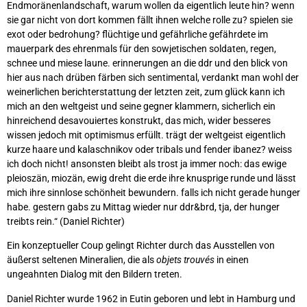
Endmoränenlandschaft, warum wollen da eigentlich leute hin? wenn
sie gar nicht von dort kommen fällt ihnen welche rolle zu? spielen sie
exot oder bedrohung? flüchtige und gefährliche gefährdete im
mauerpark des ehrenmals für den sowjetischen soldaten, regen,
schnee und miese laune. erinnerungen an die ddr und den blick von
hier aus nach drüben färben sich sentimental, verdankt man wohl der
weinerlichen berichterstattung der letzten zeit, zum glück kann ich
mich an den weltgeist und seine gegner klammern, sicherlich ein
hinreichend desavouiertes konstrukt, das mich, wider besseres
wissen jedoch mit optimismus erfüllt. trägt der weltgeist eigentlich
kurze haare und kalaschnikov oder tribals und fender ibanez? weiss
ich doch nicht! ansonsten bleibt als trost ja immer noch: das ewige
pleioszän, miozän, ewig dreht die erde ihre knusprige runde und lässt
mich ihre sinnlose schönheit bewundern. falls ich nicht gerade hunger
habe. gestern gabs zu Mittag wieder nur ddr&brd, tja, der hunger
treibts rein.“ (Daniel Richter)
Ein konzeptueller Coup gelingt Richter durch das Ausstellen von
äußerst seltenen Mineralien, die als
objets trouvés
in einen
ungeahnten Dialog mit den Bildern treten.
Daniel Richter wurde 1962 in Eutin geboren und lebt in Hamburg und