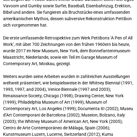
Vavoom und Gumby sowie Surfer, Baseball, Eisenbahnzug, Erektion,
Bibel und andere. Sie fungieren als Bruchstücke eines umfassenden
amerikanischen Mythos, dessen subversive Rekonstruktion Pettibon
sich vorgenommen hat.
Die erste umfassende Retrospektive zum Werk Pettibons ‘A Pen of All
Work’, mit über 700 Zeichnungen von den frühen 1960ern bis heute,
wurde 2017 im New Museum, New York, dem Bonnefantenmuseum
Maastricht, Niederlande, sowie ein Teil im Garage Museum of
Contemporary Art, Moskau, gezeigt.
Weiters wurden seine Arbeiten wurden in zahlreichen Ausstellungen
weltweit präsentiert, wie beispielsweise in der Whitney Biennial (1991,
1993, 1997, and 2004), Venice Biennale (1997 and 2003);
Renaissance Society, Chicago (1998); Drawing Center, New York
(1999); Philadelphia Museum of Art (1999); Museum of
Contemporary Art, Los Angeles (1999); Documenta XI (2002); Museu
d’Art Contemporani de Barcelona (2002); Museion, Bolzano, Italy
(2003); the Whitney Museum of American Art, New York (2005);
Centro de Arte Contemporáneo de Málaga, Spain (2006);
Kunstmuseum Luzern, Lucerne, Switzerland (2012); Kumu