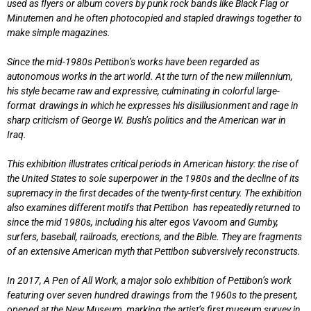
used as flyers or album covers by punk rock bands like Black Flag or
Minutemen and he often photocopied and stapled drawings together to
make simple magazines.
Since the mid-1980s Pettibon’s works have been regarded as
autonomous works in the art world. At the turn of the new millennium,
his style became raw and expressive, culminating in colorful large-
format drawings in which he expresses his disillusionment and rage in
sharp criticism of George W. Bush’s politics and the American war in
Iraq.
This exhibition illustrates critical periods in American history: the rise of
the United States to sole superpower in the 1980s and the decline of its
supremacy in the first decades of the twenty-first century. The exhibition
also examines different motifs that Pettibon has repeatedly returned to
since the mid 1980s, including his alter egos Vavoom and Gumby,
surfers, baseball, railroads, erections, and the Bible. They are fragments
of an extensive American myth that Pettibon subversively reconstructs.
In 2017, A Pen of All Work, a major solo exhibition of Pettibon’s work
featuring over seven hundred drawings from the 1960s to the present,
opened at the New Museum, marking the artist’s first museum survey in