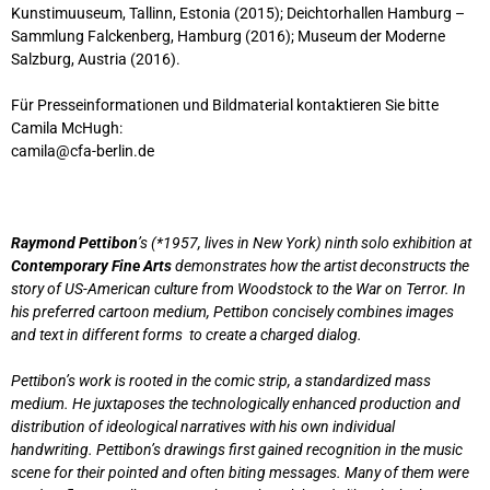
Kunstimuuseum, Tallinn, Estonia (2015); Deichtorhallen Hamburg –
Sammlung Falckenberg, Hamburg (2016); Museum der Moderne
Salzburg, Austria (2016).
Für Presseinformationen und Bildmaterial kontaktieren Sie bitte
Camila McHugh:
camila@cfa-berlin.de
Raymond Pettibon
’s (*1957, lives in New York) ninth solo exhibition at
Contemporary Fine Arts
demonstrates how the artist deconstructs the
story of US-American culture from Woodstock to the War on Terror. In
his preferred cartoon medium, Pettibon concisely combines images
and text in different forms to create a charged dialog.
Pettibon’s work is rooted in the comic strip, a standardized mass
medium. He juxtaposes the technologically enhanced production and
distribution of ideological narratives with his own individual
handwriting. Pettibon’s drawings first gained recognition in the music
scene for their pointed and often biting messages. Many of them were