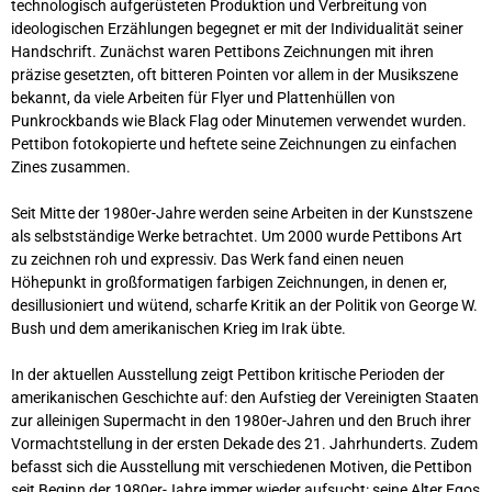
technologisch aufgerüsteten Produktion und Verbreitung von
ideologischen Erzählungen begegnet er mit der Individualität seiner
Handschrift. Zunächst waren Pettibons Zeichnungen mit ihren
präzise gesetzten, oft bitteren Pointen vor allem in der Musikszene
bekannt, da viele Arbeiten für Flyer und Plattenhüllen von
Punkrockbands wie Black Flag oder Minutemen verwendet wurden.
Pettibon fotokopierte und heftete seine Zeichnungen zu einfachen
Zines zusammen.
Seit Mitte der 1980er-Jahre werden seine Arbeiten in der Kunstszene
als selbstständige Werke betrachtet. Um 2000 wurde Pettibons Art
zu zeichnen roh und expressiv. Das Werk fand einen neuen
Höhepunkt in großformatigen farbigen Zeichnungen, in denen er,
desillusioniert und wütend, scharfe Kritik an der Politik von George W.
Bush und dem amerikanischen Krieg im Irak übte.
In der aktuellen Ausstellung zeigt Pettibon kritische Perioden der
amerikanischen Geschichte auf: den Aufstieg der Vereinigten Staaten
zur alleinigen Supermacht in den 1980er-Jahren und den Bruch ihrer
Vormachtstellung in der ersten Dekade des 21. Jahrhunderts. Zudem
befasst sich die Ausstellung mit verschiedenen Motiven, die Pettibon
seit Beginn der 1980er-Jahre immer wieder aufsucht: seine Alter Egos