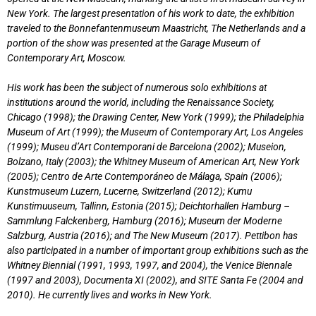
New York. The largest presentation of his work to date, the exhibition
traveled to the Bonnefantenmuseum Maastricht, The Netherlands and a
portion of the show was presented at the Garage Museum of
Contemporary Art, Moscow.
His work has been the subject of numerous solo exhibitions at
institutions around the world, including the Renaissance Society,
Chicago (1998); the Drawing Center, New York (1999); the Philadelphia
Museum of Art (1999); the Museum of Contemporary Art, Los Angeles
(1999); Museu d’Art Contemporani de Barcelona (2002); Museion,
Bolzano, Italy (2003); the Whitney Museum of American Art, New York
(2005); Centro de Arte Contemporáneo de Málaga, Spain (2006);
Kunstmuseum Luzern, Lucerne, Switzerland (2012); Kumu
Kunstimuuseum, Tallinn, Estonia (2015); Deichtorhallen Hamburg –
Sammlung Falckenberg, Hamburg (2016); Museum der Moderne
Salzburg, Austria (2016); and The New Museum (2017). Pettibon has
also participated in a number of important group exhibitions such as the
Whitney Biennial (1991, 1993, 1997, and 2004), the Venice Biennale
(1997 and 2003), Documenta XI (2002), and SITE Santa Fe (2004 and
2010). He currently lives and works in New York.