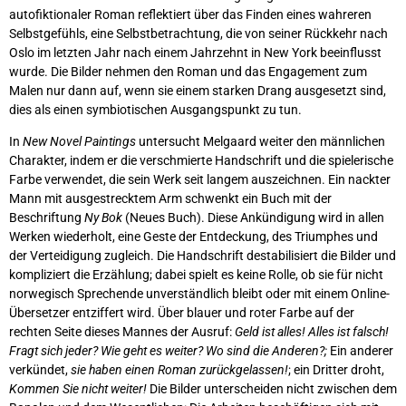
autofiktionaler Roman reflektiert über das Finden eines wahreren
Selbstgefühls, eine Selbstbetrachtung, die von seiner Rückkehr nach
Oslo im letzten Jahr nach einem Jahrzehnt in New York beeinflusst
wurde. Die Bilder nehmen den Roman und das Engagement zum
Malen nur dann auf, wenn sie einem starken Drang ausgesetzt sind,
dies als einen symbiotischen Ausgangspunkt zu tun.
In
New Novel Paintings
untersucht Melgaard weiter den männlichen
Charakter, indem er die verschmierte Handschrift und die spielerische
Farbe verwendet, die sein Werk seit langem auszeichnen. Ein nackter
Mann mit ausgestrecktem Arm schwenkt ein Buch mit der
Beschriftung
Ny Bok
(Neues Buch). Diese Ankündigung wird in allen
Werken wiederholt, eine Geste der Entdeckung, des Triumphes und
der Verteidigung zugleich. Die Handschrift destabilisiert die Bilder und
kompliziert die Erzählung; dabei spielt es keine Rolle, ob sie für nicht
norwegisch Sprechende unverständlich bleibt oder mit einem Online-
Übersetzer entziffert wird. Über blauer und roter Farbe auf der
rechten Seite dieses Mannes der Ausruf:
Geld ist alles! Alles ist falsch!
Fragt sich jeder? Wie geht es weiter? Wo sind die Anderen?;
Ein anderer
verkündet,
sie haben einen Roman zurückgelassen!
; ein Dritter droht,
Kommen Sie nicht weiter!
Die Bilder unterscheiden nicht zwischen dem