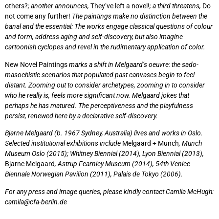
others?
; another announces,
They’ve left a novel!
; a third threatens,
Do
not come any further!
The paintings make no distinction between the
banal and the essential: The works engage classical questions of colour
and form, address aging and self-discovery, but also imagine
cartoonish cyclopes and revel in the rudimentary application of color.
New Novel Paintings
marks a shift in Melgaard’s oeuvre: the sado-
masochistic scenarios that populated past canvases begin to feel
distant. Zooming out to consider archetypes, zooming in to consider
who he really is, feels more significant now. Melgaard jokes that
perhaps he has matured. The perceptiveness and the playfulness
persist, renewed here by a declarative self-discovery.
Bjarne Melgaard (b. 1967 Sydney, Australia) lives and works in Oslo.
Selected institutional exhibitions include
Melgaard + Munch
, Munch
Museum Oslo (2015); Whitney Biennial (2014), Lyon Biennial (2013),
Bjarne Melgaard
, Astrup Fearnley Museum (2014), 54th Venice
Biennale Norwegian Pavilion (2011), Palais de Tokyo (2006).
For any press and image queries, please kindly contact Camila McHugh:
camila@cfa-berlin.de