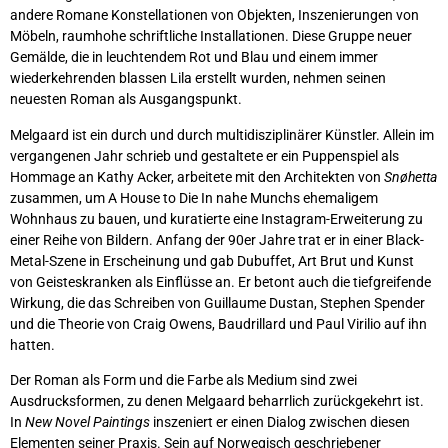
andere Romane Konstellationen von Objekten, Inszenierungen von
Möbeln, raumhohe schriftliche Installationen. Diese Gruppe neuer
Gemälde, die in leuchtendem Rot und Blau und einem immer
wiederkehrenden blassen Lila erstellt wurden, nehmen seinen
neuesten Roman als Ausgangspunkt.
Melgaard ist ein durch und durch multidisziplinärer Künstler. Allein im
vergangenen Jahr schrieb und gestaltete er ein Puppenspiel als
Hommage an Kathy Acker, arbeitete mit den Architekten von
Snøhetta
zusammen, um A House to Die In nahe Munchs ehemaligem
Wohnhaus zu bauen, und kuratierte eine Instagram-Erweiterung zu
einer Reihe von Bildern. Anfang der 90er Jahre trat er in einer Black-
Metal-Szene in Erscheinung und gab Dubuffet, Art Brut und Kunst
von Geisteskranken als Einflüsse an. Er betont auch die tiefgreifende
Wirkung, die das Schreiben von Guillaume Dustan, Stephen Spender
und die Theorie von Craig Owens, Baudrillard und Paul Virilio auf ihn
hatten.
Der Roman als Form und die Farbe als Medium sind zwei
Ausdrucksformen, zu denen Melgaard beharrlich zurückgekehrt ist.
In
New Novel Paintings
inszeniert er einen Dialog zwischen diesen
Elementen seiner Praxis. Sein auf Norwegisch geschriebener