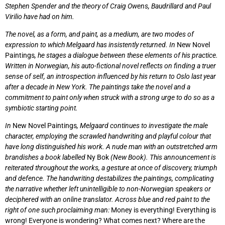
Stephen Spender and the theory of Craig Owens, Baudrillard and Paul
Virilio have had on him.
The novel, as a form, and paint, as a medium, are two modes of
expression to which Melgaard has insistently returned. In
New Novel
Paintings
, he stages a dialogue between these elements of his practice.
Written in Norwegian, his auto-fictional novel reflects on finding a truer
sense of self, an introspection influenced by his return to Oslo last year
after a decade in New York. The paintings take the novel and a
commitment to paint only when struck with a strong urge to do so as a
symbiotic starting point.
In
New Novel Paintings
, Melgaard continues to investigate the male
character, employing the scrawled handwriting and playful colour that
have long distinguished his work. A nude man with an outstretched arm
brandishes a book labelled
Ny Bok
(New Book). This announcement is
reiterated throughout the works, a gesture at once of discovery, triumph
and defence. The handwriting destabilizes the paintings, complicating
the narrative whether left unintelligible to non-Norwegian speakers or
deciphered with an online translator. Across blue and red paint to the
right of one such proclaiming man:
Money is everything! Everything is
wrong! Everyone is wondering? What comes next? Where are the