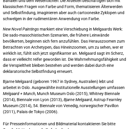
Banalen und dem Wesentlichen: Die Arbeiten beschäftigen sich mit
klassischen Fragen von Farbe und Form, thematisieren Älterwerden
und Selbstfindung, imaginieren aber auch cartooneske Zyklopen und
schwelgen in der rudimentären Anwendung von Farbe.
New Novel Paintings
markiert eine Verschiebung in Melgaards Werk:
Die sado-masochistischen Szenarien, die frühere Leinwände
bevölkerten, beginnen sich fern anzufühlen. Das Herauszoomen zum
Betrachten von Archetypen, das Hineinzoomen, um zu sehen, wer er
wirklich ist, fühlt sich jetzt signifikanter an. Melgaard sagt im Scherz,
dass er vielleicht reifer geworden ist. Die Wahrnehmungsfähigkeit und
die Verspieltheit bleiben bestehen und werden dabei durch eine
deklaratorische Selbstfindung erneuert.
Bjarne Melgaard (geboren 1967 in Sydney, Australien) lebt und
arbeitet in Oslo. Ausgewählte institutionelle Ausstellungen umfassen
Melgaard + Munch
, Munch Museum Oslo (2015); Whitney Biennale
(2014), Biennale von Lyon (2013),
Bjarne Melgaard
, Astrup Fearnley
Museum (2014), 54. Biennale von Venedig, norwegischer Pavillon
(2011), Palais de Tokyo (2006).
Für Presseinformationen und Bildmaterial kontaktieren Sie bitte