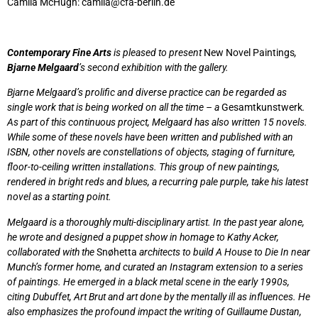
Camila McHugh: camila@cfa-berlin.de
Contemporary Fine Arts
is pleased to present
New Novel Paintings
,
Bjarne Melgaard
’s second exhibition with the gallery.
Bjarne Melgaard’s prolific and diverse practice can be regarded as
single work that is being worked on all the time – a
Gesamtkunstwerk
.
As part of this continuous project, Melgaard has also written 15 novels.
While some of these novels have been written and published with an
ISBN, other novels are constellations of objects, staging of furniture,
floor-to-ceiling written installations. This group of new paintings,
rendered in bright reds and blues, a recurring pale purple, take his latest
novel as a starting point.
Melgaard is a thoroughly multi-disciplinary artist. In the past year alone,
he wrote and designed a puppet show in homage to Kathy Acker,
collaborated with the
Snøhetta
architects to build A House to Die In near
Munch’s former home, and curated an Instagram extension to a series
of paintings. He emerged in a black metal scene in the early 1990s,
citing Dubuffet, Art Brut and art done by the mentally ill as influences. He
also emphasizes the profound impact the writing of Guillaume Dustan,