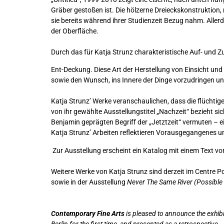
Gräber gestoßen ist. Die hölzerne Dreieckskonstruktion,
sie bereits während ihrer Studienzeit Bezug nahm. Allerd
der Oberfläche.
Durch das für Katja Strunz charakteristische Auf- und Z
Ent-Deckung. Diese Art der Herstellung von Einsicht und
sowie den Wunsch, ins Innere der Dinge vorzudringen un
Katja Strunz’ Werke veranschaulichen, dass die flüchti
von ihr gewählte Ausstellungstitel „Nachzeit“ bezieht s
Benjamin geprägten Begriff der „Jetztzeit“ vermuten – 
Katja Strunz’ Arbeiten reflektieren Vorausgegangenes un
Zur Ausstellung erscheint ein Katalog mit einem Text von
Weitere Werke von Katja Strunz sind derzeit im Centre P
sowie in der Ausstellung
Never The Same River (Possible 
Contemporary Fine Arts
is pleased to announce the exhib
Berlin for the first time, and presented as a retrospective.