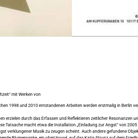
chzeit“ mit Werken von
chen 1998 und 2010 entstandenen Arbeiten werden erstmalig in Berlin ve
ten erzielen durch das Erfassen und Reflektieren zeitlicher Resonanzen u
se Tatsache macht etwa die Installation „Einladung zur Angst“ von 2005 
gst verklungener Musik zu zeugen scheint. Auch andere gefundene Objekt
ängende Blumenranke, ein
objet trouvé
, auf das Katja Strunz auf dem Fried