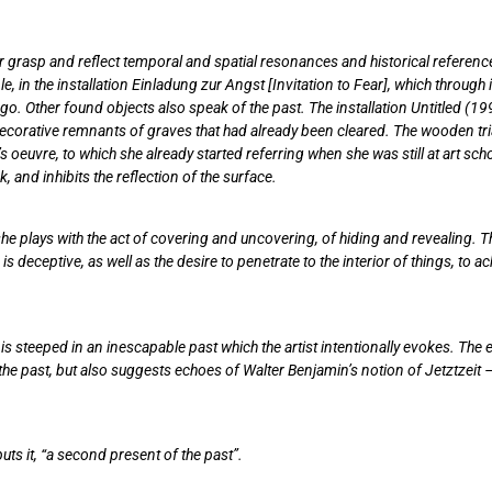
r grasp and reflect temporal and spatial resonances and historical references
e, in the installation Einladung zur Angst [Invitation to Fear], which through 
go. Other found objects also speak of the past. The installation Untitled (
ecorative remnants of graves that had already been cleared. The wooden tri
’s oeuvre, to which she already started referring when she was still at art sc
, and inhibits the reflection of the surface.
: she plays with the act of covering and uncovering, of hiding and revealing. 
 is deceptive, as well as the desire to penetrate to the interior of things, to
s steeped in an inescapable past which the artist intentionally evokes. The exh
 the past, but also suggests echoes of Walter Benjamin’s notion of Jetztzeit 
uts it, “a second present of the past”.