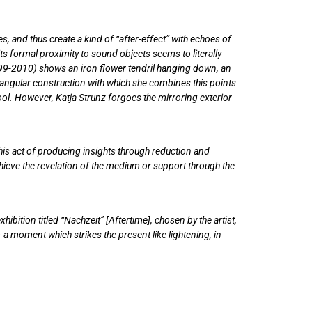
, and thus create a kind of “after-effect” with echoes of
its formal proximity to sound objects seems to literally
1999-2010) shows an iron flower tendril hanging down, an
angular construction with which she combines this points
hool. However, Katja Strunz forgoes the mirroring exterior
This act of producing insights through reduction and
 achieve the revelation of the medium or support through the
ibition titled “Nachzeit” [Aftertime], chosen by the artist,
– a moment which strikes the present like lightening, in