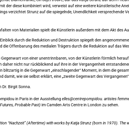
 mit der diese kombiniert wird, verweist auf eine weitere künstlerische A
ings verzichtet Strunz auf die spiegelnde, Unendlichkeit versprechende Ve
ufalten von Materialien spielt die Künstlerin außerdem mit dem Akt des 
 Einblick durch die Reduktion und Destruktion spiegelt den angenommenen
d die Offenbarung des medialen Trägers durch die Reduktion auf das Wese
ge Gegenwart von einer unentrinnbaren, von der Künstlerin förmlich her
ich daher nicht nur rückblickend auf ihre in der Vergangenheit entstande
ein blitzartig in die Gegenwart „einschlagender“ Moment, in dem die ge
d damit, wie sie selbst erklärt, eine „zweite Gegenwart des Vergangenen“
 Dr. Birgit Sonna.
ompidou in Paris in der Ausstellung
elles@centrepompidou. artistes femmes
Futures, Probable Past)
im Camden Arts Centre in London zu sehen.
ition “Nachzeit” (Aftertime) with works by Katja Strunz (born in 1970). T