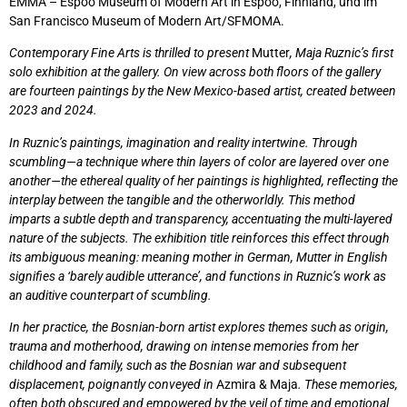
EMMA – Espoo Museum of Modern Art in Espoo, Finnland, und im
San Francisco Museum of Modern Art/SFMOMA.
Contemporary Fine Arts is thrilled to present
Mutter
, Maja Ruznic’s first
solo exhibition at the gallery. On view across both floors of the gallery
are fourteen paintings by the New Mexico-based artist, created between
2023 and 2024.
In Ruznic’s paintings, imagination and reality intertwine. Through
scumbling—a technique where thin layers of color are layered over one
another—the ethereal quality of her paintings is highlighted, reflecting the
interplay between the tangible and the otherworldly. This method
imparts a subtle depth and transparency, accentuating the multi-layered
nature of the subjects. The exhibition title reinforces this effect through
its ambiguous meaning: meaning mother in German, Mutter in English
signifies a ‘barely audible utterance’, and functions in Ruznic’s work as
an auditive counterpart of scumbling.
In her practice, the Bosnian-born artist explores themes such as origin,
trauma and motherhood, drawing on intense memories from her
childhood and family, such as the Bosnian war and subsequent
displacement, poignantly conveyed in
Azmira & Maja
. These memories,
often both obscured and empowered by the veil of time and emotional