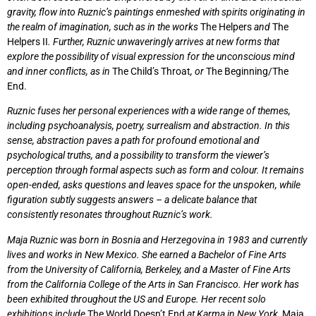
gravity, flow into Ruznic’s paintings enmeshed with spirits originating in
the realm of imagination, such as in the works
The Helpers
and
The
Helpers II
. Further, Ruznic unwaveringly arrives at new forms that
explore the possibility of visual expression for the unconscious mind
and inner conflicts, as in
The Child’s Throat
, or
The Beginning/The
End.
Ruznic fuses her personal experiences with a wide range of themes,
including psychoanalysis, poetry, surrealism and abstraction. In this
sense, abstraction paves a path for profound emotional and
psychological truths, and a possibility to transform the viewer’s
perception through formal aspects such as form and colour. It remains
open-ended, asks questions and leaves space for the unspoken, while
figuration subtly suggests answers – a delicate balance that
consistently resonates throughout Ruznic’s work.
Maja Ruznic was born in Bosnia and Herzegovina in 1983 and currently
lives and works in New Mexico. She earned a Bachelor of Fine Arts
from the University of California, Berkeley, and a Master of Fine Arts
from the California College of the Arts in San Francisco. Her work has
been exhibited throughout the US and Europe. Her recent solo
exhibitions include
The World Doesn’t End
at Karma in New York,
Maja