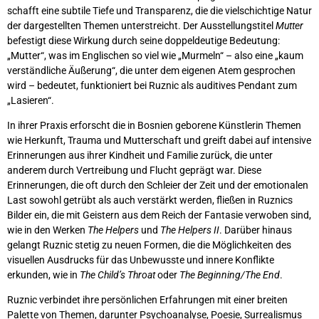
schafft eine subtile Tiefe und Transparenz, die die vielschichtige Natur
der dargestellten Themen unterstreicht. Der Ausstellungstitel
Mutter
befestigt diese Wirkung durch seine doppeldeutige Bedeutung:
„Mutter“, was im Englischen so viel wie „Murmeln“ – also eine „kaum
verständliche Äußerung“, die unter dem eigenen Atem gesprochen
wird – bedeutet, funktioniert bei Ruznic als auditives Pendant zum
„Lasieren“.
In ihrer Praxis erforscht die in Bosnien geborene Künstlerin Themen
wie Herkunft, Trauma und Mutterschaft und greift dabei auf intensive
Erinnerungen aus ihrer Kindheit und Familie zurück, die unter
anderem durch Vertreibung und Flucht geprägt war. Diese
Erinnerungen, die oft durch den Schleier der Zeit und der emotionalen
Last sowohl getrübt als auch verstärkt werden, fließen in Ruznics
Bilder ein, die mit Geistern aus dem Reich der Fantasie verwoben sind,
wie in den Werken
The Helpers
und
The Helpers II
. Darüber hinaus
gelangt Ruznic stetig zu neuen Formen, die die Möglichkeiten des
visuellen Ausdrucks für das Unbewusste und innere Konflikte
erkunden, wie in
The Child’s Throat
oder
The Beginning/The End
.
Ruznic verbindet ihre persönlichen Erfahrungen mit einer breiten
Palette von Themen, darunter Psychoanalyse, Poesie, Surrealismus