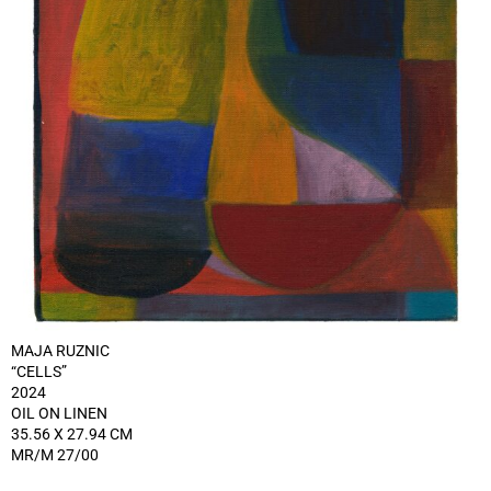
MAJA RUZNIC
“CELLS”
2024
OIL ON LINEN
35.56 X 27.94 CM
MR/M 27/00