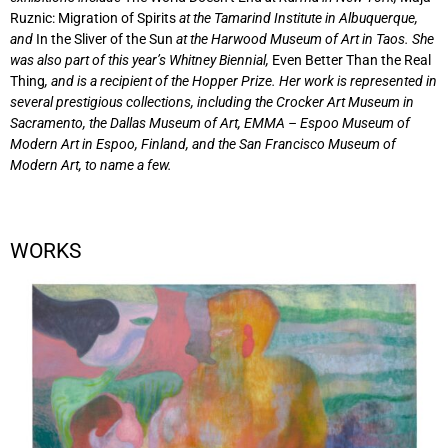
Ruznic: Migration of Spirits
at the Tamarind Institute in Albuquerque,
and
In the Sliver of the Sun
at the Harwood Museum of Art in Taos. She
was also part of this year’s Whitney Biennial,
Even Better Than the Real
Thing
, and is a recipient of the Hopper Prize. Her work is represented in
several prestigious collections, including the Crocker Art Museum in
Sacramento, the Dallas Museum of Art, EMMA – Espoo Museum of
Modern Art in Espoo, Finland, and the San Francisco Museum of
Modern Art, to name a few.
WORKS