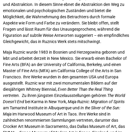
und Abstraktion. In diesem Sinne ebnet die Abstraktion den Weg zu
emotionalen und psychologischen Zuständen und bietet die
Möglichkeit, die Wahrnehmung des Betrachters durch formale
Aspekte wie Form und Farbe zu verändern. Sie bleibt offen, stellt
Fragen und lässt Raum für das Unausgesprochene, während die
Figuration auf subtile Weise Antworten suggeriert – ein empfindliches
Gleichgewicht, das in Ruznics Werk stets mitschwingt.
Maja Ruznic wurde 1983 in Bosnien und Herzegowina geboren und
lebt und arbeitet derzeit in New Mexico. Sie erwarb einen Bachelor of
Fine Arts (BFA) an der University of California, Berkeley, und einen
Master of Fine Arts (MFA) am California College of the Arts in San
Francisco. Ihre Werke wurden in den gesamten USA und Europa
ausgestellt. Ruznic war mit zwei monumentalen Bildern auf der
diesjährigen Whitney Biennial,
Even Better Than the Real Thing
vertreten.
Zu ihren jüngsten Einzelausstellungen gehören
The World
Doesn’t End
bei Karma in New York,
Maja Ruznic: Migration of Spirits
am Tamarind Institute in Albuquerque und
In the Sliver of the Sun:
Maja
im Harwood Museum of Art in Taos. Ihre Werke sind in
zahlreichen renommierten Sammlungen vertreten, darunter das
Crocker Art Museum in Sacramento, das Dallas Museum of Art, das