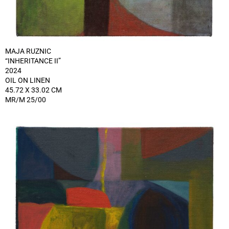
MAJA RUZNIC
“INHERITANCE II”
2024
OIL ON LINEN
45.72 X 33.02 CM
MR/M 25/00