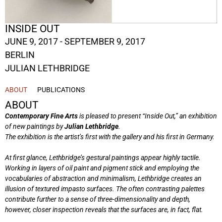
INSIDE OUT
JUNE 9, 2017 - SEPTEMBER 9, 2017
BERLIN
JULIAN LETHBRIDGE
ABOUT
PUBLICATIONS
ABOUT
Contemporary Fine Arts
is pleased to present “Inside Out,” an exhibition
of new paintings by
Julian Lethbridge
.
The exhibition is the artist’s first with the gallery and his first in Germany.
At first glance, Lethbridge’s gestural paintings appear highly tactile.
Working in layers of oil paint and pigment stick and employing the
vocabularies of abstraction and minimalism, Lethbridge creates an
illusion of textured impasto surfaces. The often contrasting palettes
contribute further to a sense of three-dimensionality and depth,
however, closer inspection reveals that the surfaces are, in fact, flat.