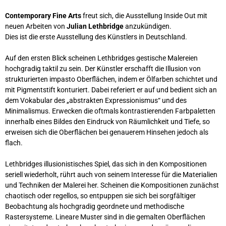
Contemporary Fine Arts
freut sich, die Ausstellung Inside Out mit
neuen Arbeiten von
Julian Lethbridge
anzukündigen.
Dies ist die erste Ausstellung des Künstlers in Deutschland.
Auf den ersten Blick scheinen Lethbridges gestische Malereien
hochgradig taktil zu sein. Der Künstler erschafft die Illusion von
strukturierten impasto Oberflächen, indem er Ölfarben schichtet und
mit Pigmentstift konturiert. Dabei referiert er auf und bedient sich an
dem Vokabular des „abstrakten Expressionismus“ und des
Minimalismus. Erwecken die oftmals kontrastierenden Farbpaletten
innerhalb eines Bildes den Eindruck von Räumlichkeit und Tiefe, so
erweisen sich die Oberflächen bei genauerem Hinsehen jedoch als
flach.
Lethbridges illusionistisches Spiel, das sich in den Kompositionen
seriell wiederholt, rührt auch von seinem Interesse für die Materialien
und Techniken der Malerei her. Scheinen die Kompositionen zunächst
chaotisch oder regellos, so entpuppen sie sich bei sorgfältiger
Beobachtung als hochgradig geordnete und methodische
Rastersysteme. Lineare Muster sind in die gemalten Oberflächen