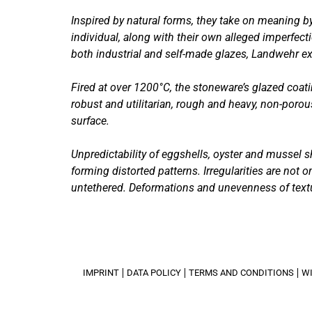
Inspired by natural forms, they take on meaning by
individual, along with their own alleged imperfec
both industrial and self-made glazes, Landwehr exp
Fired at over 1200°C, the stoneware’s glazed coat
robust and utilitarian, rough and heavy, non-porou
surface.
Unpredictability of eggshells, oyster and mussel s
forming distorted patterns. Irregularities are no
untethered. Deformations and unevenness of texture
IMPRINT
DATA POLICY
TERMS AND CONDITIONS
W