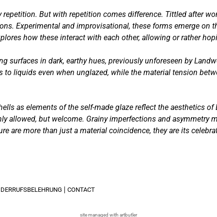
 repetition. But with repetition comes difference. Tittled after w
tions. Experimental and improvisational, these forms emerge on t
lores how these interact with each other, allowing or rather hopin
ing surfaces in dark, earthy hues, previously unforeseen by Landw
s to liquids even when unglazed, while the material tension betwe
hells as elements of the self-made glaze reflect the aesthetics o
t only allowed, but welcome. Grainy imperfections and asymmetry m
 are more than just a material coincidence, they are its celebra
IDERRUFSBELEHRUNG
CONTACT
site managed with artbutler