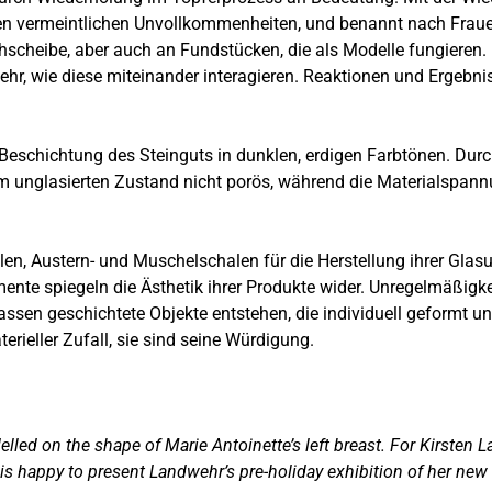
genen vermeintlichen Unvollkommenheiten, und benannt nach Fra
scheibe, aber auch an Fundstücken, die als Modelle fungieren. I
r, wie diese miteinander interagieren. Reaktionen und Ergebnisse,
e Beschichtung des Steinguts in dunklen, erdigen Farbtönen. Du
m unglasierten Zustand nicht porös, während die Materialspann
len, Austern- und Muschelschalen für die Herstellung ihrer Glas
ente spiegeln die Ästhetik ihrer Produkte wider. Unregelmäßigke
sen geschichtete Objekte entstehen, die individuell geformt 
erieller Zufall, sie sind seine Würdigung.
led on the shape of Marie Antoinette’s left breast. For Kirsten 
is happy to present Landwehr’s pre-holiday exhibition of her new