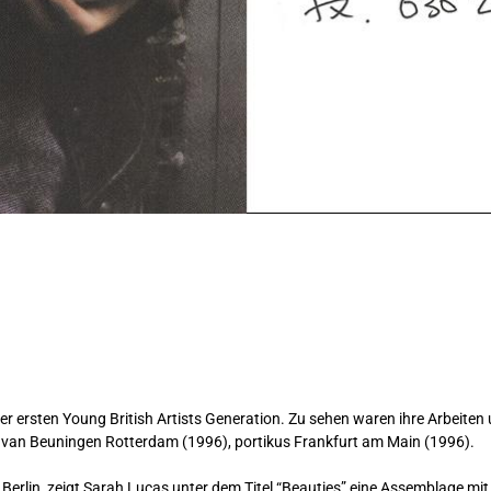
er ersten Young British Artists Generation. Zu sehen waren ihre Arbeiten 
n Beuningen Rotterdam (1996), portikus Frankfurt am Main (1996).
 Berlin, zeigt Sarah Lucas unter dem Titel “Beauties” eine Assemblage mit