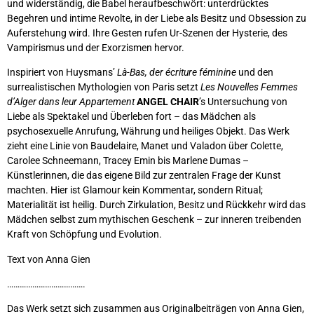
und widerständig, die Babel heraufbeschwört: unterdrücktes
Begehren und intime Revolte, in der Liebe als Besitz und Obsession zu
Auferstehung wird. Ihre Gesten rufen Ur-Szenen der Hysterie, des
Vampirismus und der Exorzismen hervor.
Inspiriert von Huysmans’
Là-Bas, der écriture féminine
und den
surrealistischen Mythologien von Paris setzt
Les Nouvelles Femmes
d’Alger dans leur Appartement
ANGEL CHAIR
’s Untersuchung von
Liebe als Spektakel und Überleben fort – das Mädchen als
psychosexuelle Anrufung, Währung und heiliges Objekt. Das Werk
zieht eine Linie von Baudelaire, Manet und Valadon über Colette,
Carolee Schneemann, Tracey Emin bis Marlene Dumas –
Künstlerinnen, die das eigene Bild zur zentralen Frage der Kunst
machten. Hier ist Glamour kein Kommentar, sondern Ritual;
Materialität ist heilig. Durch Zirkulation, Besitz und Rückkehr wird das
Mädchen selbst zum mythischen Geschenk – zur inneren treibenden
Kraft von Schöpfung und Evolution.
Text von Anna Gien
……………………………….
Das Werk setzt sich zusammen aus Originalbeiträgen von Anna Gien,