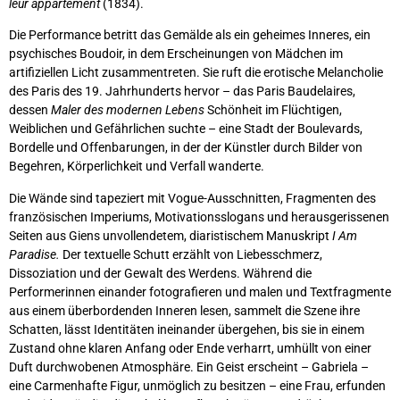
leur appartement
(1834).
Die Performance betritt das Gemälde als ein geheimes Inneres, ein
psychisches Boudoir, in dem Erscheinungen von Mädchen im
artifiziellen Licht zusammentreten. Sie ruft die erotische Melancholie
des Paris des 19. Jahrhunderts hervor – das Paris Baudelaires,
dessen
Maler des modernen Lebens
Schönheit im Flüchtigen,
Weiblichen und Gefährlichen suchte – eine Stadt der Boulevards,
Bordelle und Offenbarungen, in der der Künstler durch Bilder von
Begehren, Körperlichkeit und Verfall wanderte.
Die Wände sind tapeziert mit Vogue-Ausschnitten, Fragmenten des
französischen Imperiums, Motivationsslogans und herausgerissenen
Seiten aus Giens unvollendetem, diaristischem Manuskript
I Am
Paradise.
Der textuelle Schutt erzählt von Liebesschmerz,
Dissoziation und der Gewalt des Werdens. Während die
Performerinnen einander fotografieren und malen und Textfragmente
aus einem überbordenden Inneren lesen, sammelt die Szene ihre
Schatten, lässt Identitäten ineinander übergehen, bis sie in einem
Zustand ohne klaren Anfang oder Ende verharrt, umhüllt von einer
Duft durchwobenen Atmosphäre. Ein Geist erscheint – Gabriela –
eine Carmenhafte Figur, unmöglich zu besitzen – eine Frau, erfunden