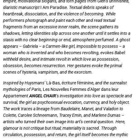
empire, motivational slogans, and torn pages from Gien’s unfinished,
diaristic manuscript
I Am Paradise.
Textual debris speaks of
heartbreak, dissociation, and the violence of becoming. While
performers photograph and paint each other and read textual
fragments from an excessive inner realm, the scene gathers its
shadows, letting identities slip across one another until it settles into a
stasis with no clear beginning or end, atmosphere perfumed. A ghost
appears – Gabriela – a Carmen-like girl, impossible to possess – a
woman who is invented and who becomes revolting, evokes Babel:
withheld desire, and intimate revolt in which love as possession,
obsession, becomes resurrection. Her gestures evoke the primal
scenes of hysteria, vampirism, and the exorcism.
Inspired by Huysmans’
Là-Bas, écriture féminine,
and the surrealist
mythologies of Paris,
Les Nouvelles Femmes d’Alger dans leur
Appartement
ANGEL CHAIR
’s investigation into love as spectacle and
survival, the girl as psychosexual evocation, currency, and holy object.
The work traces a lineage from Baudelaire, Manet, and Valadon to
Colette, Carolee Schneemann, Tracey Emin, and Marlene Dumas –
artists who turned their own image into art’s central question. Here,
glamour is not critique but ritual; materiality is sacred. Through
circulation, possession, and return, the girl itself becomes the mythic