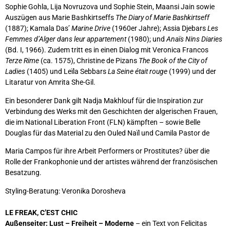
Sophie Gohla, Lija Novruzova und Sophie Stein, Maansi Jain sowie
Auszügen aus Marie Bashkirtseffs
The Diary of Marie Bashkirtseff
(1887); Kamala Das’
Marine Drive
(1960er Jahre); Assia Djebars
Les
Femmes d’Alger dans leur appartement
(1980); und
Anaïs Nins Diaries
(Bd. I, 1966). Zudem tritt es in einen Dialog mit Veronica Francos
Terze Rime
(ca. 1575), Christine de Pizans
The Book of the City of
Ladies
(1405) und Leïla Sebbars
La Seine était rouge
(1999) und der
Litaratur von Amrita She-Gil.
Ein besonderer Dank gilt Nadja Makhlouf für die Inspiration zur
Verbindung des Werks mit den Geschichten der algerischen Frauen,
die im National Liberation Front (FLN) kämpften – sowie Belle
Douglas für das Material zu den Ouled Naïl und Camila Pastor de
Maria Campos für ihre Arbeit Performers or Prostitutes? über die
Rolle der Frankophonie und der artistes während der französischen
Besatzung.
Styling-Beratung: Veronika Dorosheva
LE FREAK, C’EST CHIC
Außenseiter: Lust – Freiheit – Moderne
– ein Text von Felicitas