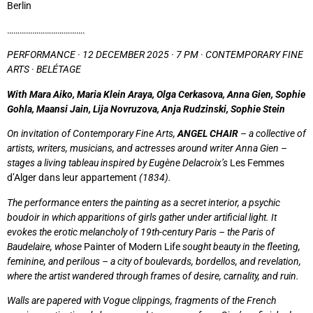
Berlin
……………………………….
PERFORMANCE · 12 DECEMBER 2025 · 7 PM · CONTEMPORARY FINE
ARTS · BELÉTAGE
With Mara Aiko, Maria Klein Araya, Olga Cerkasova, Anna Gien, Sophie
Gohla, Maansi Jain, Lija Novruzova, Anja Rudzinski, Sophie Stein
On invitation of Contemporary Fine Arts,
ANGEL CHAIR
– a collective of
artists, writers, musicians, and actresses around writer Anna Gien –
stages a living tableau inspired by Eugène Delacroix’s
Les Femmes
d’Alger dans leur appartement
(1834).
The performance enters the painting as a secret interior, a psychic
boudoir in which apparitions of girls gather under artificial light. It
evokes the erotic melancholy of 19th-century Paris – the Paris of
Baudelaire, whose
Painter of Modern Life
sought beauty in the fleeting,
feminine, and perilous – a city of boulevards, bordellos, and revelation,
where the artist wandered through frames of desire, carnality, and ruin.
Walls are papered with Vogue clippings, fragments of the French