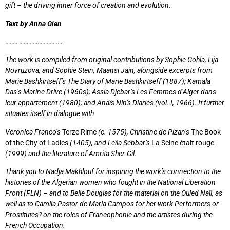
gift – the driving inner force of creation and evolution.
Text by Anna Gien
……………………………….
The work is compiled from original contributions by Sophie Gohla, Lija
Novruzova, and Sophie Stein, Maansi Jain, alongside excerpts from
Marie Bashkirtseff’s The Diary of Marie Bashkirtseff (1887); Kamala
Das’s Marine Drive (1960s); Assia Djebar’s Les Femmes d’Alger dans
leur appartement (1980); and Anaïs Nin’s Diaries (vol. I, 1966). It further
situates itself in dialogue with
Veronica Franco’s
Terze Rime
(c. 1575), Christine de Pizan’s
The Book
of the City of Ladies
(1405), and Leïla Sebbar’s
La Seine était rouge
(1999) and the literature of Amrita Sher-Gil.
Thank you to Nadja Makhlouf for inspiring the work’s connection to the
histories of the Algerian women who fought in the National Liberation
Front (FLN) – and to Belle Douglas for the material on the Ouled Naïl, as
well as to Camila Pastor de Maria Campos for her work Performers or
Prostitutes? on the roles of Francophonie and the artistes during the
French Occupation.